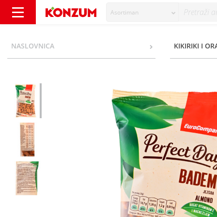
Asortiman
EuroCompany Perfect Day Badem jezgra 300
NASLOVNICA
KIKIRIKI I O