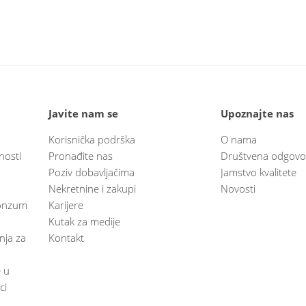
Javite nam se
Upoznajte nas
Korisnička podrška
O nama
nosti
Pronađite nas
Društvena odgovo
Poziv dobavljačima
Jamstvo kvalitete
Nekretnine i zakupi
Novosti
 Konzum
Karijere
Kutak za medije
anja za
Kontakt
e u
ci