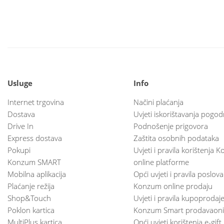
Usluge
Info
Internet trgovina
Načini plaćanja
Dostava
Uvjeti iskorištavanja pogod
Drive In
Podnošenje prigovora
Express dostava
Zaštita osobnih podataka
Pokupi
Uvjeti i pravila korištenja
Konzum SMART
online platforme
Mobilna aplikacija
Opći uvjeti i pravila poslov
Plaćanje režija
Konzum online prodaju
Shop&Touch
Uvjeti i pravila kupoprodaj
Poklon kartica
Konzum Smart prodavaoni
MultiPlus kartica
Opći uvjeti korištenja e-gift