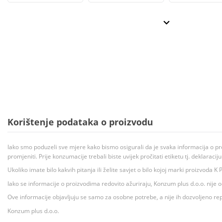
Korištenje podataka o proizvodu
Iako smo poduzeli sve mjere kako bismo osigurali da je svaka informacija o pr
promjeniti. Prije konzumacije trebali biste uvijek pročitati etiketu tj. deklaraci
Ukoliko imate bilo kakvih pitanja ili želite savjet o bilo kojoj marki proizvoda
Iako se informacije o proizvodima redovito ažuriraju, Konzum plus d.o.o. nije
Ove informacije objavljuju se samo za osobne potrebe, a nije ih dozvoljeno rep
Konzum plus d.o.o.