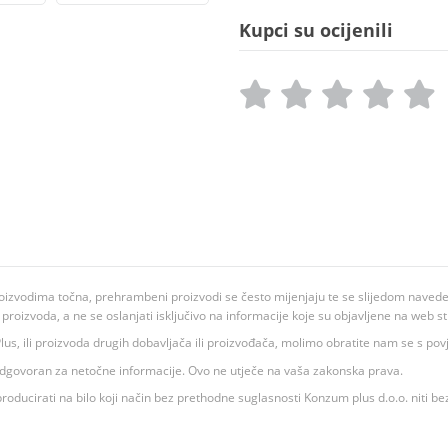
Kupci su ocijenili
oizvodima točna, prehrambeni proizvodi se često mijenjaju te se slijedom navedeno
ju proizvoda, a ne se oslanjati isključivo na informacije koje su objavljene na web st
 K Plus, ili proizvoda drugih dobavljača ili proizvođača, molimo obratite nam se s p
 odgovoran za netočne informacije. Ovo ne utječe na vaša zakonska prava.
roducirati na bilo koji način bez prethodne suglasnosti Konzum plus d.o.o. niti be