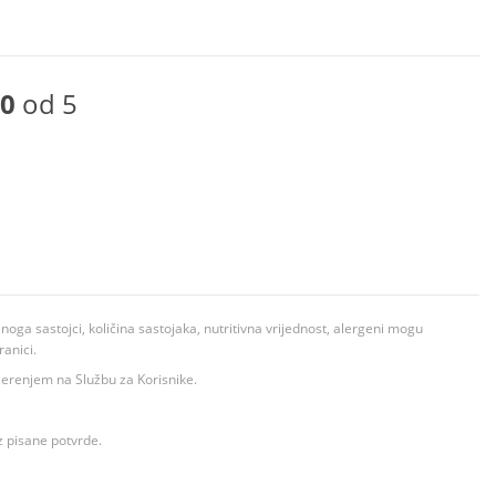
0
od 5
ga sastojci, količina sastojaka, nutritivna vrijednost, alergeni mogu
ranici.
ovjerenjem na Službu za Korisnike.
z pisane potvrde.