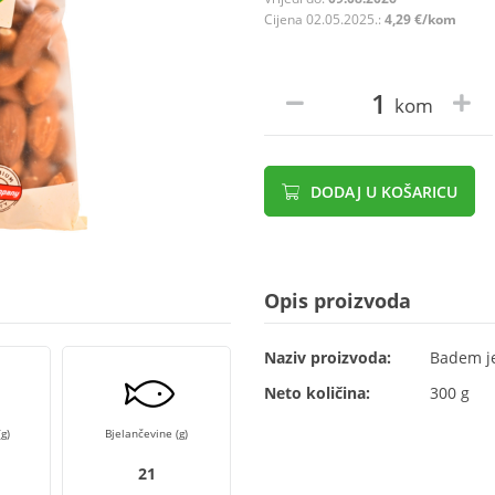
Cijena 02.05.2025.:
4,29 €/kom
kom
DODAJ U KOŠARICU
Opis proizvoda
Naziv proizvoda:
Badem j
Neto količina:
300 g
g)
Bjelančevine (g)
21