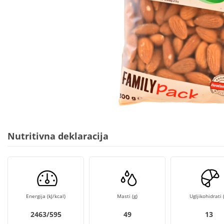
Nutritivna deklaracija
Energija (kJ/kcal)
Masti (g)
Ugljikohidrati (
2463/595
49
13