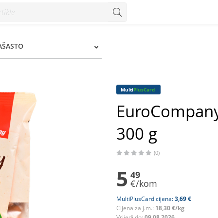
 g - Konzum
RAŠASTO
Multi
PlusCard
EuroCompany 
300 g
(0)
5
49
€/kom
MultiPlusCard cijena:
3,69 €
Cijena za j.m.:
18,30 €/kg
Vrijedi do:
09.08.2026