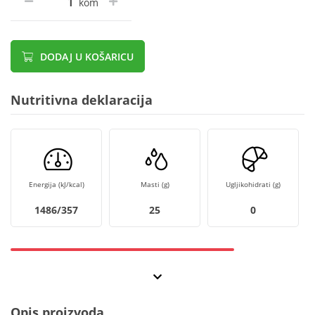
kom
DODAJ U KOŠARICU
Nutritivna deklaracija
Energija (kJ/kcal)
Masti (g)
Ugljikohidrati (g)
1486/357
25
0
Opis proizvoda