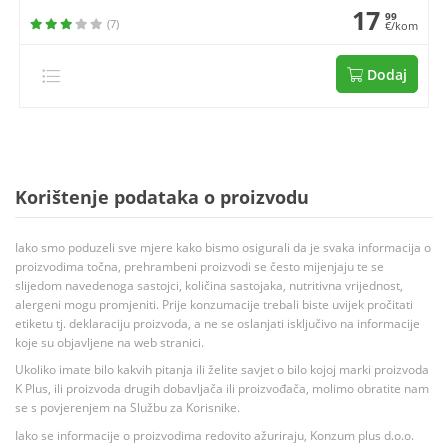
17
99
(7)
€/kom
Dodaj
Korištenje podataka o proizvodu
Iako smo poduzeli sve mjere kako bismo osigurali da je svaka informacija o
proizvodima točna, prehrambeni proizvodi se često mijenjaju te se
slijedom navedenoga sastojci, količina sastojaka, nutritivna vrijednost,
alergeni mogu promjeniti. Prije konzumacije trebali biste uvijek pročitati
etiketu tj. deklaraciju proizvoda, a ne se oslanjati isključivo na informacije
koje su objavljene na web stranici.
Ukoliko imate bilo kakvih pitanja ili želite savjet o bilo kojoj marki proizvoda
K Plus, ili proizvoda drugih dobavljača ili proizvođača, molimo obratite nam
se s povjerenjem na Službu za Korisnike.
Iako se informacije o proizvodima redovito ažuriraju, Konzum plus d.o.o.