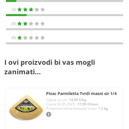
(2)
(0)
(0)
I ovi proizvodi bi vas mogli
zanimati...
Pivac Parmiletta Tvrdi masni sir 1/4
Cijena za j.m.:
14,99 €/kg
Cijena 02.05.2025.:
17,99 €/kom
Prosječna težina komada iznosi:
1.2 kg