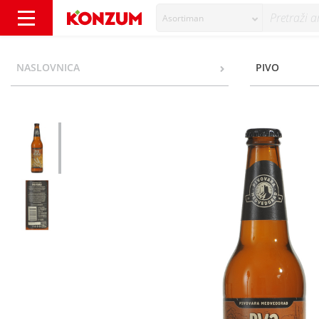
Asortiman
Pivovara Medvedgrad Dva klasa Pšenično pivo
NASLOVNICA
PIVO