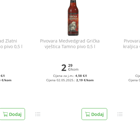
d Zlatni
Pivovara Medvedgrad Grička
Pivova
o pivo 0,5 l
vještica Tamno pivo 0,5 l
kraljica
2
29
€/kom
 €/l
Cijena za j.m.:
4,58 €/l
Cij
5 €/kom
Cijena 02.05.2025.:
2,19 €/kom
Cijena 
Dodaj
Dodaj