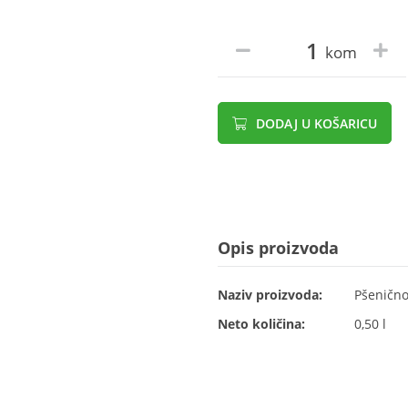
kom
DODAJ U KOŠARICU
Opis proizvoda
Naziv proizvoda:
Pšenično 
Neto količina:
0,50 l