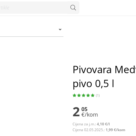
 0,5 l - Konzum
Pivovara Med
pivo 0,5 l
(1)
2
05
€/kom
Cijena za j.m.:
4,10 €/l
Cijena 02.05.2025.:
1,99 €/kom