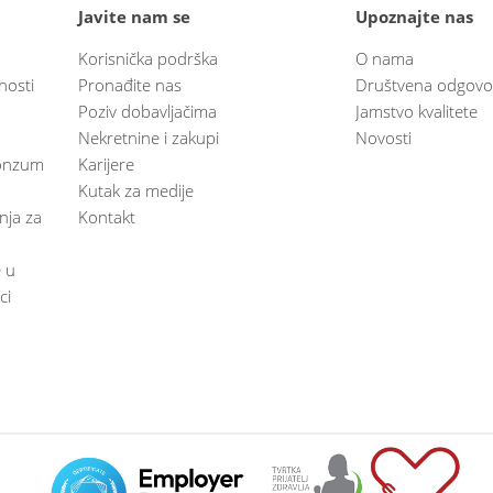
Javite nam se
Upoznajte nas
Korisnička podrška
O nama
nosti
Pronađite nas
Društvena odgovo
Poziv dobavljačima
Jamstvo kvalitete
Nekretnine i zakupi
Novosti
 Konzum
Karijere
Kutak za medije
anja za
Kontakt
e u
ci