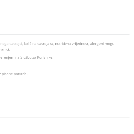
ga sastojci, količina sastojaka, nutritivna vrijednost, alergeni mogu
ranici.
ovjerenjem na Službu za Korisnike.
z pisane potvrde.