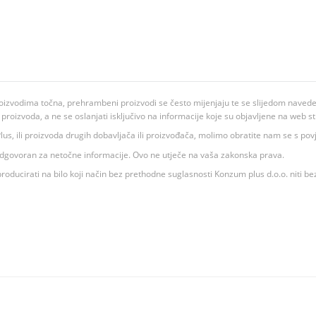
oizvodima točna, prehrambeni proizvodi se često mijenjaju te se slijedom navedeno
ju proizvoda, a ne se oslanjati isključivo na informacije koje su objavljene na web st
 K Plus, ili proizvoda drugih dobavljača ili proizvođača, molimo obratite nam se s p
 odgovoran za netočne informacije. Ovo ne utječe na vaša zakonska prava.
roducirati na bilo koji način bez prethodne suglasnosti Konzum plus d.o.o. niti be