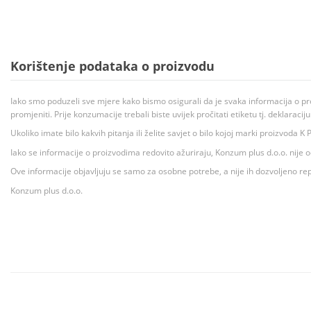
Korištenje podataka o proizvodu
Iako smo poduzeli sve mjere kako bismo osigurali da je svaka informacija o pr
promjeniti. Prije konzumacije trebali biste uvijek pročitati etiketu tj. deklaraci
Ukoliko imate bilo kakvih pitanja ili želite savjet o bilo kojoj marki proizvoda
Iako se informacije o proizvodima redovito ažuriraju, Konzum plus d.o.o. nije
Ove informacije objavljuju se samo za osobne potrebe, a nije ih dozvoljeno rep
Konzum plus d.o.o.