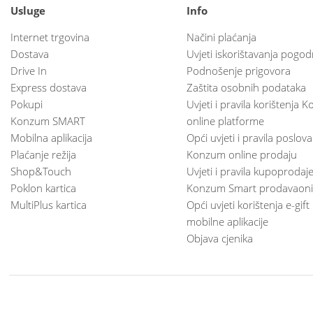
Usluge
Info
Internet trgovina
Načini plaćanja
Dostava
Uvjeti iskorištavanja pogod
Drive In
Podnošenje prigovora
Express dostava
Zaštita osobnih podataka
Pokupi
Uvjeti i pravila korištenja
Konzum SMART
online platforme
Mobilna aplikacija
Opći uvjeti i pravila poslov
Plaćanje režija
Konzum online prodaju
Shop&Touch
Uvjeti i pravila kupoprodaj
Poklon kartica
Konzum Smart prodavaoni
MultiPlus kartica
Opći uvjeti korištenja e-gift
mobilne aplikacije
Objava cjenika