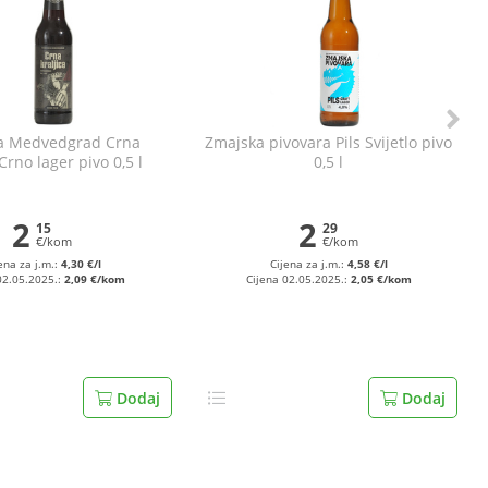
ra Medvedgrad Crna
Zmajska pivovara Pils Svijetlo pivo
 Crno lager pivo 0,5 l
0,5 l
2
2
15
29
€/kom
€/kom
ena za j.m.:
4,30 €/l
Cijena za j.m.:
4,58 €/l
02.05.2025.:
2,09 €/kom
Cijena 02.05.2025.:
2,05 €/kom
Dodaj
Dodaj