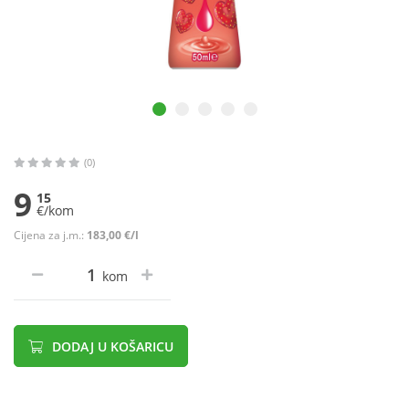
(0)
9
15
€/kom
Cijena za j.m.:
183,00 €/l
kom
DODAJ U KOŠARICU