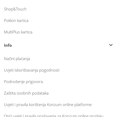
Shop&Touch
Poklon kartica
MultiPlus kartica
Info
Načini plaćanja
Uvjeti iskorištavanja pogodnosti
Podnošenje prigovora
Zaštita osobnih podataka
Uvjeti i pravila korištenja Konzum online platforme
Opći uvjeti i pravila poslovanja za Konzum online prodaju