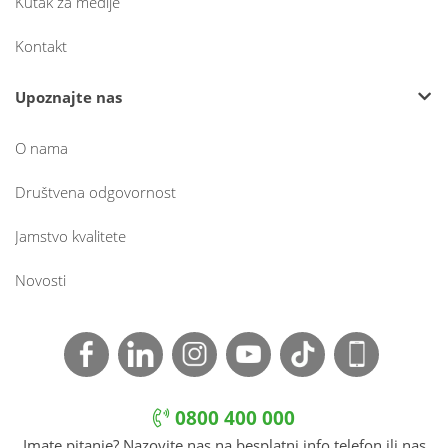
Kutak za medije
Kontakt
Upoznajte nas
O nama
Društvena odgovornost
Jamstvo kvalitete
Novosti
0800 400 000
Imate pitanje? Nazovite nas na besplatni info telefon ili nas