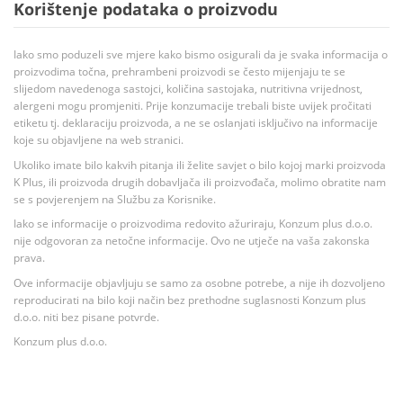
Korištenje podataka o proizvodu
Iako smo poduzeli sve mjere kako bismo osigurali da je svaka informacija o
proizvodima točna, prehrambeni proizvodi se često mijenjaju te se
slijedom navedenoga sastojci, količina sastojaka, nutritivna vrijednost,
alergeni mogu promjeniti. Prije konzumacije trebali biste uvijek pročitati
etiketu tj. deklaraciju proizvoda, a ne se oslanjati isključivo na informacije
koje su objavljene na web stranici.
Ukoliko imate bilo kakvih pitanja ili želite savjet o bilo kojoj marki proizvoda
K Plus, ili proizvoda drugih dobavljača ili proizvođača, molimo obratite nam
se s povjerenjem na Službu za Korisnike.
Iako se informacije o proizvodima redovito ažuriraju, Konzum plus d.o.o.
nije odgovoran za netočne informacije. Ovo ne utječe na vaša zakonska
prava.
Ove informacije objavljuju se samo za osobne potrebe, a nije ih dozvoljeno
reproducirati na bilo koji način bez prethodne suglasnosti Konzum plus
d.o.o. niti bez pisane potvrde.
Konzum plus d.o.o.