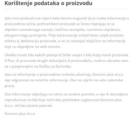
Korištenje podataka o proizvodu
Iako smo poduzeli sve mjere kako bismo osigurali da je svaka informacija o
proizvodima točna, prehrambeni proizvodi se često mijenjaju te se
slijedom navedenoga sastojci, količina sastojaka, nutritivna vrijednost,
alergeni mogu promjeniti. Prije konzumacije trebali biste uvijek pročitati
etiketu tj. deklaraciju proizvoda, a ne se oslanjati isključivo na informacije
koje su objavljene na web stranici.
Ukoliko imate bilo kakvih pitanja ili želite savjet o bilo kojoj marki proizvoda
K Plus, ili proizvoda drugih dobavljača ili proizvođača, molimo obratite nam
se s povjerenjem na Službu za Korisnike.
Iako se informacije o proizvodima redovito ažuriraju, Konzum plus d.o.o.
nije odgovoran za netočne informacije. Ovo ne utječe na vaša zakonska
prava.
Ove informacije objavljuju se samo za osobne potrebe, a nije ih dozvoljeno
reproducirati na bilo koji način bez prethodne suglasnosti Konzum plus
d.o.o. niti bez pisane potvrde.
Konzum plus d.o.o.