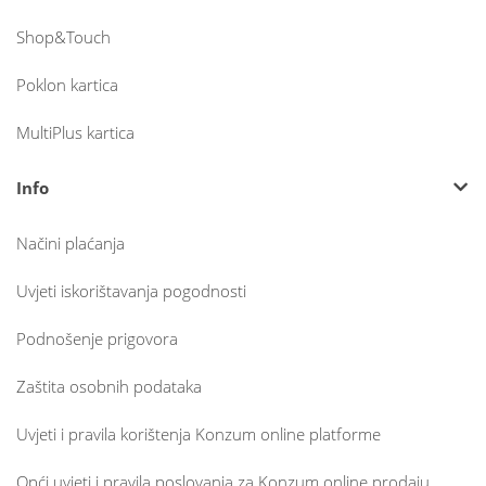
Shop&Touch
Poklon kartica
MultiPlus kartica
Info
Načini plaćanja
Uvjeti iskorištavanja pogodnosti
Podnošenje prigovora
Zaštita osobnih podataka
Uvjeti i pravila korištenja Konzum online platforme
Opći uvjeti i pravila poslovanja za Konzum online prodaju