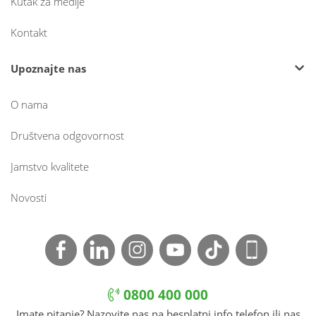
Kutak za medije
Kontakt
Upoznajte nas
O nama
Društvena odgovornost
Jamstvo kvalitete
Novosti
0800 400 000
Imate pitanje? Nazovite nas na besplatni info telefon ili nas