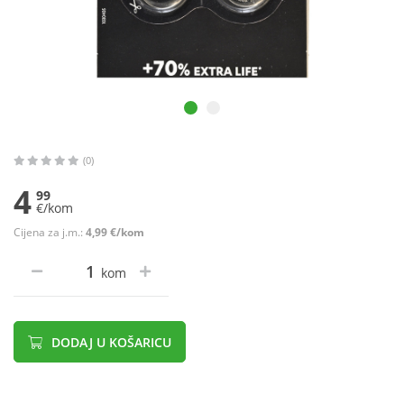
(0)
4
99
€/kom
Cijena za j.m.:
4,99 €/kom
kom
DODAJ U KOŠARICU