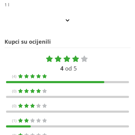
1 l
Kupci su ocijenili
4
od 5
(4)
(0)
(0)
(1)