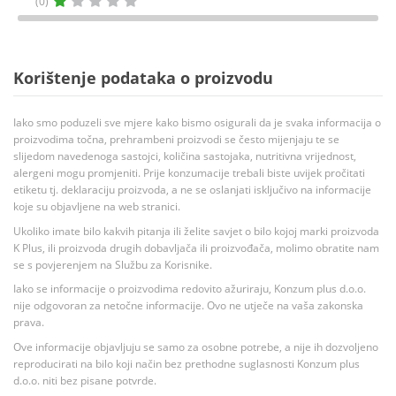
(0)
Korištenje podataka o proizvodu
Iako smo poduzeli sve mjere kako bismo osigurali da je svaka informacija o
proizvodima točna, prehrambeni proizvodi se često mijenjaju te se
slijedom navedenoga sastojci, količina sastojaka, nutritivna vrijednost,
alergeni mogu promjeniti. Prije konzumacije trebali biste uvijek pročitati
etiketu tj. deklaraciju proizvoda, a ne se oslanjati isključivo na informacije
koje su objavljene na web stranici.
Ukoliko imate bilo kakvih pitanja ili želite savjet o bilo kojoj marki proizvoda
K Plus, ili proizvoda drugih dobavljača ili proizvođača, molimo obratite nam
se s povjerenjem na Službu za Korisnike.
Iako se informacije o proizvodima redovito ažuriraju, Konzum plus d.o.o.
nije odgovoran za netočne informacije. Ovo ne utječe na vaša zakonska
prava.
Ove informacije objavljuju se samo za osobne potrebe, a nije ih dozvoljeno
reproducirati na bilo koji način bez prethodne suglasnosti Konzum plus
d.o.o. niti bez pisane potvrde.