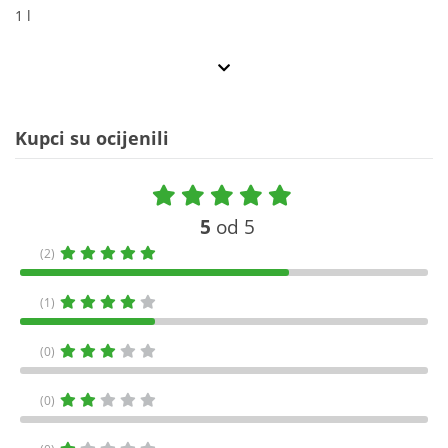
1 l
Kupci su ocijenili
5
od 5
(2)
(1)
(0)
(0)