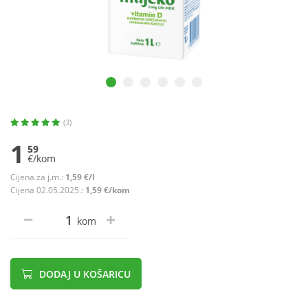
(3)
1
59
€/kom
Cijena za j.m.:
1,59 €/l
Cijena 02.05.2025.:
1,59 €/kom
kom
DODAJ U KOŠARICU