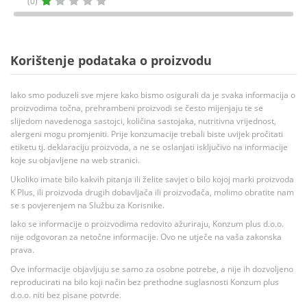
(0)
Korištenje podataka o proizvodu
Iako smo poduzeli sve mjere kako bismo osigurali da je svaka informacija o
proizvodima točna, prehrambeni proizvodi se često mijenjaju te se
slijedom navedenoga sastojci, količina sastojaka, nutritivna vrijednost,
alergeni mogu promjeniti. Prije konzumacije trebali biste uvijek pročitati
etiketu tj. deklaraciju proizvoda, a ne se oslanjati isključivo na informacije
koje su objavljene na web stranici.
Ukoliko imate bilo kakvih pitanja ili želite savjet o bilo kojoj marki proizvoda
K Plus, ili proizvoda drugih dobavljača ili proizvođača, molimo obratite nam
se s povjerenjem na Službu za Korisnike.
Iako se informacije o proizvodima redovito ažuriraju, Konzum plus d.o.o.
nije odgovoran za netočne informacije. Ovo ne utječe na vaša zakonska
prava.
Ove informacije objavljuju se samo za osobne potrebe, a nije ih dozvoljeno
reproducirati na bilo koji način bez prethodne suglasnosti Konzum plus
d.o.o. niti bez pisane potvrde.