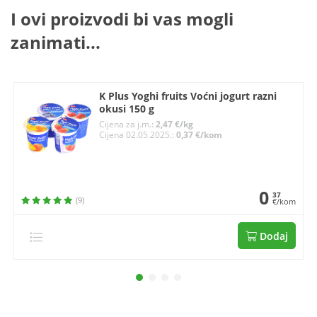
I ovi proizvodi bi vas mogli
zanimati...
K Plus Yoghi fruits Voćni jogurt razni
okusi 150 g
Cijena za j.m.:
2,47 €/kg
Cijena 02.05.2025.:
0,37 €/kom
0
37
(9)
€/kom
Dodaj