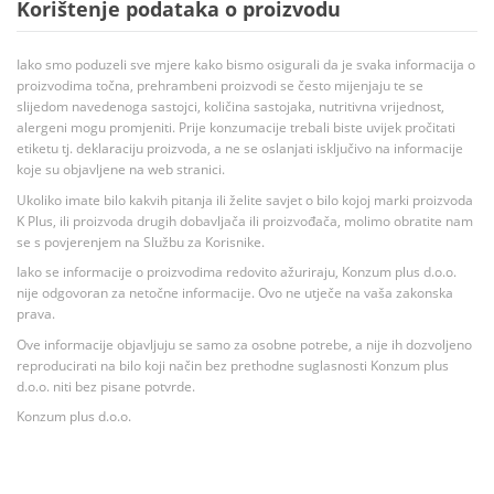
Korištenje podataka o proizvodu
Iako smo poduzeli sve mjere kako bismo osigurali da je svaka informacija o
proizvodima točna, prehrambeni proizvodi se često mijenjaju te se
slijedom navedenoga sastojci, količina sastojaka, nutritivna vrijednost,
alergeni mogu promjeniti. Prije konzumacije trebali biste uvijek pročitati
etiketu tj. deklaraciju proizvoda, a ne se oslanjati isključivo na informacije
koje su objavljene na web stranici.
Ukoliko imate bilo kakvih pitanja ili želite savjet o bilo kojoj marki proizvoda
K Plus, ili proizvoda drugih dobavljača ili proizvođača, molimo obratite nam
se s povjerenjem na Službu za Korisnike.
Iako se informacije o proizvodima redovito ažuriraju, Konzum plus d.o.o.
nije odgovoran za netočne informacije. Ovo ne utječe na vaša zakonska
prava.
Ove informacije objavljuju se samo za osobne potrebe, a nije ih dozvoljeno
reproducirati na bilo koji način bez prethodne suglasnosti Konzum plus
d.o.o. niti bez pisane potvrde.
Konzum plus d.o.o.