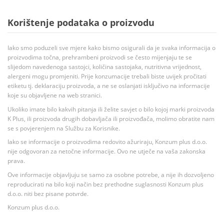
Korištenje podataka o proizvodu
Iako smo poduzeli sve mjere kako bismo osigurali da je svaka informacija o
proizvodima točna, prehrambeni proizvodi se često mijenjaju te se
slijedom navedenoga sastojci, količina sastojaka, nutritivna vrijednost,
alergeni mogu promjeniti. Prije konzumacije trebali biste uvijek pročitati
etiketu tj. deklaraciju proizvoda, a ne se oslanjati isključivo na informacije
koje su objavljene na web stranici.
Ukoliko imate bilo kakvih pitanja ili želite savjet o bilo kojoj marki proizvoda
K Plus, ili proizvoda drugih dobavljača ili proizvođača, molimo obratite nam
se s povjerenjem na Službu za Korisnike.
Iako se informacije o proizvodima redovito ažuriraju, Konzum plus d.o.o.
nije odgovoran za netočne informacije. Ovo ne utječe na vaša zakonska
prava.
Ove informacije objavljuju se samo za osobne potrebe, a nije ih dozvoljeno
reproducirati na bilo koji način bez prethodne suglasnosti Konzum plus
d.o.o. niti bez pisane potvrde.
Konzum plus d.o.o.