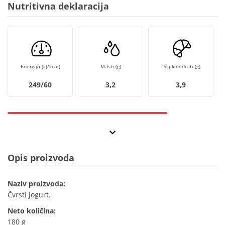
Nutritivna deklaracija
Energija (kJ/kcal)
Masti (g)
Ugljikohidrati (g)
249/60
3,2
3,9
Opis proizvoda
Naziv proizvoda:
Čvrsti jogurt.
Neto količina:
180 g