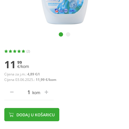
(2)
11
99
€/kom
Cijena za j.m.:
4,89 €/l
Cijena 03.06.2025.:
11,99 €/kom
kom
DODAJ U KOŠARICU