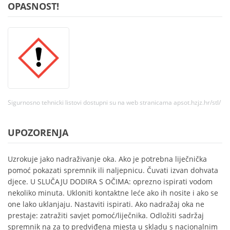
OPASNOST!
Sigurnosno tehnicki listovi dostupni su na web stranicama apsot.hzjz.hr/stl/
UPOZORENJA
Uzrokuje jako nadraživanje oka. Ako je potrebna liječnička
pomoć pokazati spremnik ili naljepnicu. Čuvati izvan dohvata
djece. U SLUČAJU DODIRA S OČIMA: oprezno ispirati vodom
nekoliko minuta. Ukloniti kontaktne leće ako ih nosite i ako se
one lako uklanjaju. Nastaviti ispirati. Ako nadražaj oka ne
prestaje: zatražiti savjet pomoć/liječnika. Odložiti sadržaj
spremnik na za to predviđena mjesta u skladu s nacionalnim