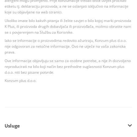
alergeni mogu promjeniti. Prije konzumacije trebali biste uvijek pročitati
etiketu tj. deklaraciju proizvoda, a ne se oslanjati isključivo na informacije
koje su objavljene na web stranici.
Ukoliko imate bilo kakvih pitanja ili želite savjet o bilo kojoj marki proizvoda
K Plus, ili proizvoda drugih dobavljača ili proizvođača, molimo obratite nam
se s povjerenjem na Službu za Korisnike.
Iako se informacije o proizvodima redovito ažuriraju, Konzum plus d.o.o.
nije odgovoran za netočne informacije. Ovo ne utječe na vaša zakonska
prava.
Ove informacije objavljuju se samo za osobne potrebe, a nije ih dozvoljeno
reproducirati na bilo koji način bez prethodne suglasnosti Konzum plus
d.o.o. niti bez pisane potvrde.
Konzum plus d.o.o.
Usluge