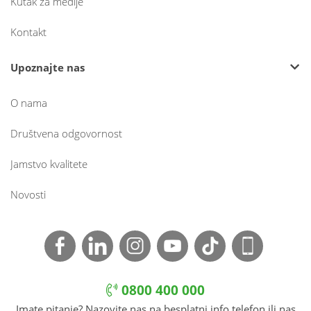
Kutak za medije
Kontakt
Upoznajte nas
O nama
Društvena odgovornost
Jamstvo kvalitete
Novosti
0800 400 000
Imate pitanje? Nazovite nas na besplatni info telefon ili nas