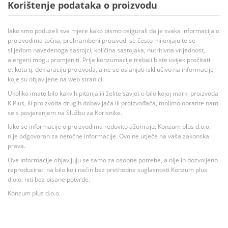
Korištenje podataka o proizvodu
Iako smo poduzeli sve mjere kako bismo osigurali da je svaka informacija o
proizvodima točna, prehrambeni proizvodi se često mijenjaju te se
slijedom navedenoga sastojci, količina sastojaka, nutritivna vrijednost,
alergeni mogu promjeniti. Prije konzumacije trebali biste uvijek pročitati
etiketu tj. deklaraciju proizvoda, a ne se oslanjati isključivo na informacije
koje su objavljene na web stranici.
Ukoliko imate bilo kakvih pitanja ili želite savjet o bilo kojoj marki proizvoda
K Plus, ili proizvoda drugih dobavljača ili proizvođača, molimo obratite nam
se s povjerenjem na Službu za Korisnike.
Iako se informacije o proizvodima redovito ažuriraju, Konzum plus d.o.o.
nije odgovoran za netočne informacije. Ovo ne utječe na vaša zakonska
prava.
Ove informacije objavljuju se samo za osobne potrebe, a nije ih dozvoljeno
reproducirati na bilo koji način bez prethodne suglasnosti Konzum plus
d.o.o. niti bez pisane potvrde.
Konzum plus d.o.o.