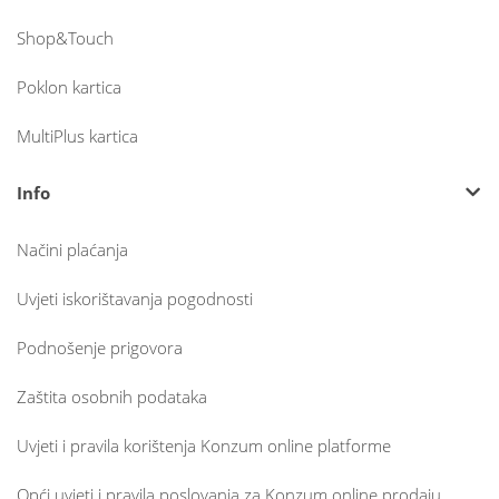
Shop&Touch
Poklon kartica
MultiPlus kartica
Info
Načini plaćanja
Uvjeti iskorištavanja pogodnosti
Podnošenje prigovora
Zaštita osobnih podataka
Uvjeti i pravila korištenja Konzum online platforme
Opći uvjeti i pravila poslovanja za Konzum online prodaju