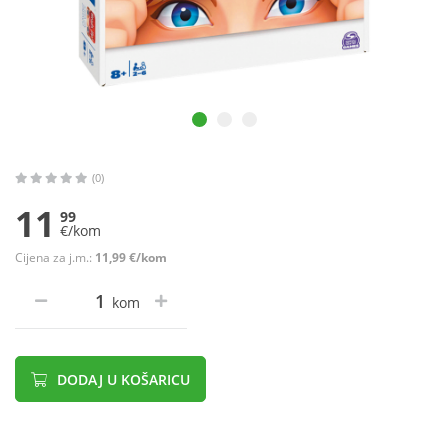
(0)
11
99
€/kom
Cijena za j.m.:
11,99 €/kom
kom
DODAJ U KOŠARICU