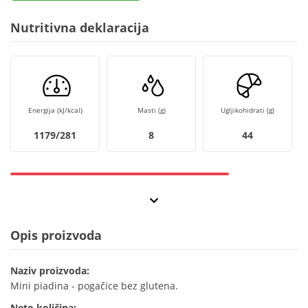
Nutritivna deklaracija
Energija (kJ/kcal)
Masti (g)
Ugljikohidrati (g)
1179/281
8
44
Opis proizvoda
Naziv proizvoda:
Mini piadina - pogačice bez glutena.
Neto količina: