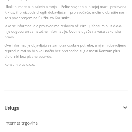
Ukoliko imate bilo kakvih pitanja ili želite savjet o bilo kojoj marki proizvoda
K Plus, ili proizvoda drugih dobavljača ili proizvođača, molimo obratite nam
se s povjerenjem na Službu za Korisnike.
Iako se informacije o proizvodima redovito ažuriraju, Konzum plus d.o.o.
nije odgovoran za netočne informacije. Ovo ne utječe na vaša zakonska
prava.
Ove informacije objavljuju se samo za osobne potrebe, a nije ih dozvoljeno
reproducirati na bilo koji način bez prethodne suglasnosti Konzum plus
d.o.o. niti bez pisane potvrde.
Konzum plus d.o.o.
Usluge
Internet trgovina