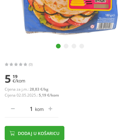
(0)
5
19
€/kom
Cijena za j.m.:
28,83 €/kg
Cijena 02.05.2025.:
5,19 €/kom
kom
DODAJ U KOŠARICU