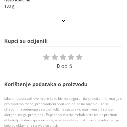
180 g
Kupci su ocijenili
0
od 5
Korištenje podataka o proizvodu
Iako smo poduzeli sve mjere kako bismo osigurali da je svaka informacija o
proizvodima točna, prehrambeni proizvodi se često mijenjaju te se
slijedom navedenoga sastojci, količina sastojaka, nutritivna vrijednost,
alergeni mogu promjeniti. Prije konzumacije trebali biste uvijek pročitati
etiketu tj. deklaraciju proizvoda, a ne se oslanjati isključivo na informacije
koje su objavljene na web stranici.