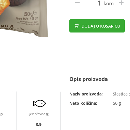
kom
DODAJ U KOŠARICU
Opis proizvoda
Naziv proizvoda:
Slastica
Neto količina:
50 g
g)
Bjelančevine (g)
3,9