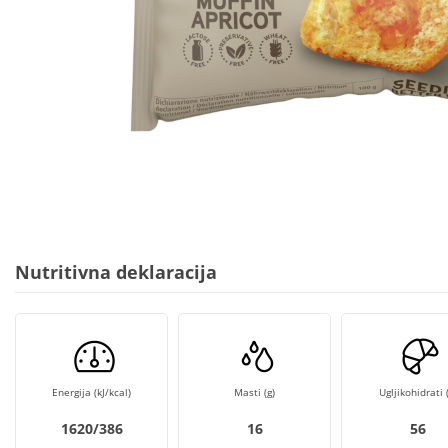
Nutritivna deklaracija
Energija (kJ/kcal)
Masti (g)
Ugljikohidrati (
1620/386
16
56