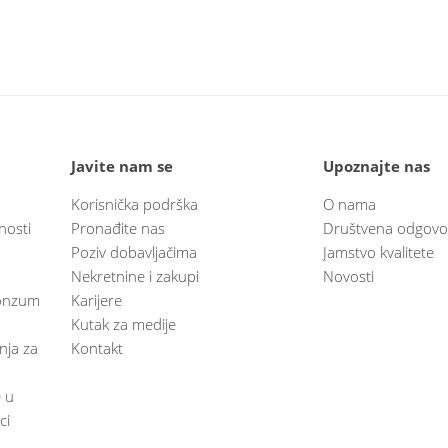
Javite nam se
Upoznajte nas
Korisnička podrška
O nama
nosti
Pronađite nas
Društvena odgovo
Poziv dobavljačima
Jamstvo kvalitete
Nekretnine i zakupi
Novosti
 Konzum
Karijere
Kutak za medije
anja za
Kontakt
e u
ci