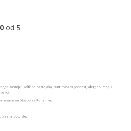
0
od 5
ga sastojci, količina sastojaka, nutritivna vrijednost, alergeni mogu
ranici.
ovjerenjem na Službu za Korisnike.
z pisane potvrde.