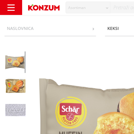
Asortiman
Schar Muffin marelica bez glutena 50 g - Ko
NASLOVNICA
KEKSI