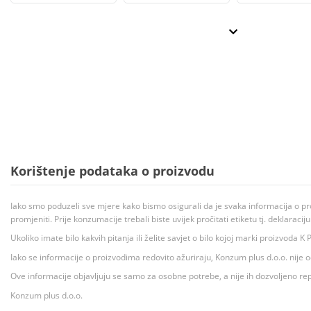
Korištenje podataka o proizvodu
Iako smo poduzeli sve mjere kako bismo osigurali da je svaka informacija o pr
promjeniti. Prije konzumacije trebali biste uvijek pročitati etiketu tj. deklaraci
Ukoliko imate bilo kakvih pitanja ili želite savjet o bilo kojoj marki proizvoda
Iako se informacije o proizvodima redovito ažuriraju, Konzum plus d.o.o. nije
Ove informacije objavljuju se samo za osobne potrebe, a nije ih dozvoljeno rep
Konzum plus d.o.o.