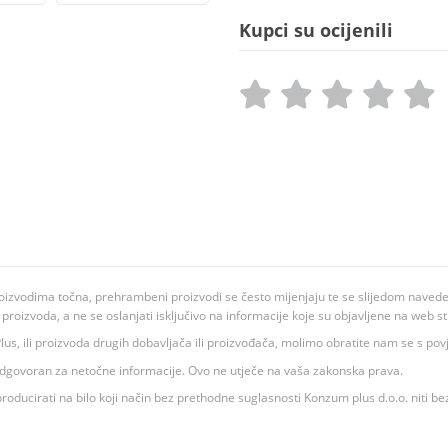
Kupci su ocijenili
oizvodima točna, prehrambeni proizvodi se često mijenjaju te se slijedom navedeno
ju proizvoda, a ne se oslanjati isključivo na informacije koje su objavljene na web st
 K Plus, ili proizvoda drugih dobavljača ili proizvođača, molimo obratite nam se s p
 odgovoran za netočne informacije. Ovo ne utječe na vaša zakonska prava.
roducirati na bilo koji način bez prethodne suglasnosti Konzum plus d.o.o. niti be