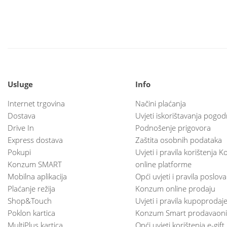
Usluge
Info
Internet trgovina
Načini plaćanja
Dostava
Uvjeti iskorištavanja pogod
Drive In
Podnošenje prigovora
Express dostava
Zaštita osobnih podataka
Pokupi
Uvjeti i pravila korištenja
Konzum SMART
online platforme
Mobilna aplikacija
Opći uvjeti i pravila poslov
Plaćanje režija
Konzum online prodaju
Shop&Touch
Uvjeti i pravila kupoprodaj
Poklon kartica
Konzum Smart prodavaoni
MultiPlus kartica
Opći uvjeti korištenja e-gift