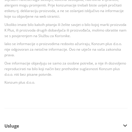
alergeni mogu promjeniti. Prije konzumacije trebali biste uvijek pročitati
etiketu tj. deklaraciju proizvoda, a ne se oslanjati isključivo na informacije
koje su objavljene na web stranici.
Ukoliko imate bilo kakvih pitanja ili želite savjet o bilo kojoj marki proizvoda
K Plus, ili proizvoda drugih dobavljača ili proizvođača, molimo obratite nam
se s povjerenjem na Službu za Korisnike.
Iako se informacije o proizvodima redovito ažuriraju, Konzum plus d.o.o.
nije odgovoran za netočne informacije. Ovo ne utječe na vaša zakonska
prava.
Ove informacije objavljuju se samo za osobne potrebe, a nije ih dozvoljeno
reproducirati na bilo koji način bez prethodne suglasnosti Konzum plus
d.o.o. niti bez pisane potvrde.
Konzum plus d.o.o.
Usluge