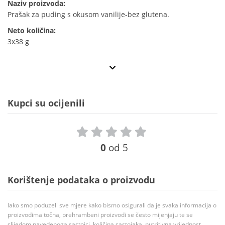
Naziv proizvoda:
Prašak za puding s okusom vanilije-bez glutena.
Neto količina:
3x38 g
Kupci su ocijenili
0
od 5
Korištenje podataka o proizvodu
Iako smo poduzeli sve mjere kako bismo osigurali da je svaka informacija o
proizvodima točna, prehrambeni proizvodi se često mijenjaju te se
slijedom navedenoga sastojci, količina sastojaka, nutritivna vrijednost,