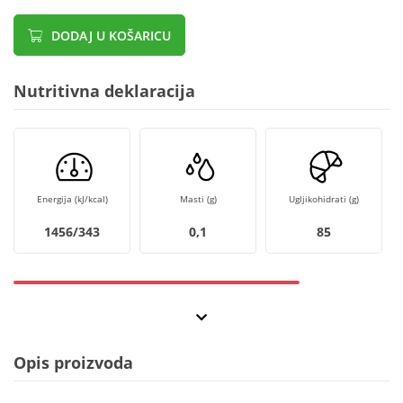
DODAJ U KOŠARICU
Nutritivna deklaracija
Energija (kJ/kcal)
Masti (g)
Ugljikohidrati (g)
1456/343
0,1
85
Opis proizvoda