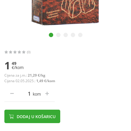
(0)
1
49
€/kom
Cijena za j.m.:
21,29 €/kg
Cijena 02.05.2025.:
1,49 €/kom
kom
DODAJ U KOŠARICU