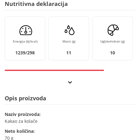
Nutritivna deklaracija
Energija (kJ/kcal)
Masti (g)
Ugljikohidrati (g)
1239/298
11
10
Opis proizvoda
Naziv proizvoda:
Kakao za kolače
Neto količina:
70 g