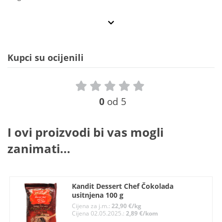
Kupci su ocijenili
0
od 5
I ovi proizvodi bi vas mogli
zanimati...
Kandit Dessert Chef Čokolada
usitnjena 100 g
Cijena za j.m.:
22,90 €/kg
Cijena 02.05.2025.:
2,89 €/kom