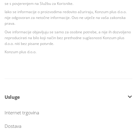
se s povjerenjem na Službu za Korisnike.
Iako se informacije o proizvodima redovito ažuriraju, Konzum plus d.o.o.
nije odgovoran za netočne informacije. Ovo ne utječe na vaša zakonska
prava.
Ove informacije objavljuju se samo za osobne potrebe, a nije ih dozvoljeno
reproducirati na bilo koji način bez prethodne suglasnosti Konzum plus
d.o.o. niti bez pisane potvrde.
Konzum plus d.o.o.
Usluge
Internet trgovina
Dostava