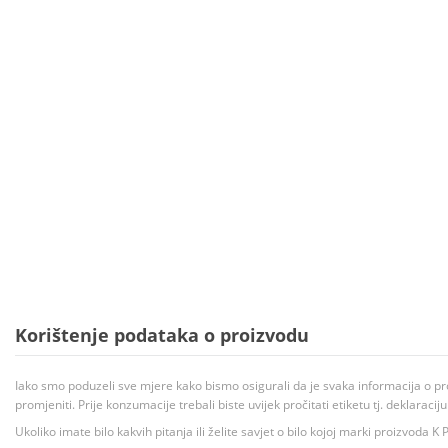
Korištenje podataka o proizvodu
Iako smo poduzeli sve mjere kako bismo osigurali da je svaka informacija o pr
promjeniti. Prije konzumacije trebali biste uvijek pročitati etiketu tj. deklaraci
Ukoliko imate bilo kakvih pitanja ili želite savjet o bilo kojoj marki proizvoda