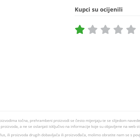
Kupci su ocijenili
oizvodima točna, prehrambeni proizvodi se često mijenjaju te se slijedom navedeno
ju proizvoda, a ne se oslanjati isključivo na informacije koje su objavljene na web st
 K Plus, ili proizvoda drugih dobavljača ili proizvođača, molimo obratite nam se s p