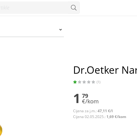
Dr.Oetker Na
(1)
1
79
€/kom
Cijena za j.m.:
47,11 €/l
Cijena 02.05.2025.:
1,69 €/kom