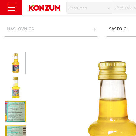
Asortiman
Dr.Oetker Naranča aroma 38 ml - Konzum
NASLOVNICA
SASTOJCI