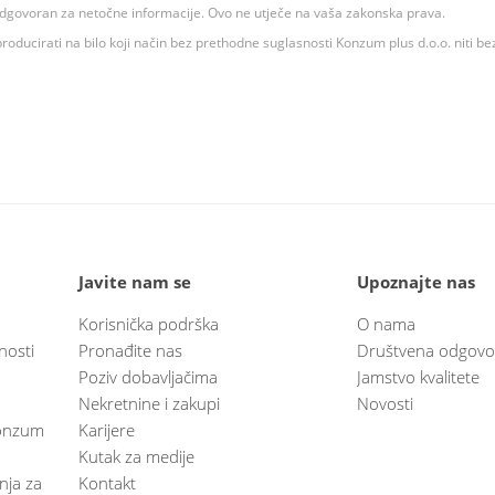
 odgovoran za netočne informacije. Ovo ne utječe na vaša zakonska prava.
roducirati na bilo koji način bez prethodne suglasnosti Konzum plus d.o.o. niti be
Javite nam se
Upoznajte nas
Korisnička podrška
O nama
nosti
Pronađite nas
Društvena odgovo
Poziv dobavljačima
Jamstvo kvalitete
Nekretnine i zakupi
Novosti
 Konzum
Karijere
Kutak za medije
anja za
Kontakt