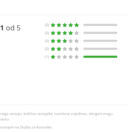
(0)
1
od 5
(0)
(0)
(0)
(1)
ga sastojci, količina sastojaka, nutritivna vrijednost, alergeni mogu
ranici.
ovjerenjem na Službu za Korisnike.