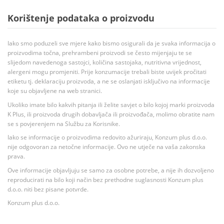
Korištenje podataka o proizvodu
Iako smo poduzeli sve mjere kako bismo osigurali da je svaka informacija o
proizvodima točna, prehrambeni proizvodi se često mijenjaju te se
slijedom navedenoga sastojci, količina sastojaka, nutritivna vrijednost,
alergeni mogu promjeniti. Prije konzumacije trebali biste uvijek pročitati
etiketu tj. deklaraciju proizvoda, a ne se oslanjati isključivo na informacije
koje su objavljene na web stranici.
Ukoliko imate bilo kakvih pitanja ili želite savjet o bilo kojoj marki proizvoda
K Plus, ili proizvoda drugih dobavljača ili proizvođača, molimo obratite nam
se s povjerenjem na Službu za Korisnike.
Iako se informacije o proizvodima redovito ažuriraju, Konzum plus d.o.o.
nije odgovoran za netočne informacije. Ovo ne utječe na vaša zakonska
prava.
Ove informacije objavljuju se samo za osobne potrebe, a nije ih dozvoljeno
reproducirati na bilo koji način bez prethodne suglasnosti Konzum plus
d.o.o. niti bez pisane potvrde.
Konzum plus d.o.o.