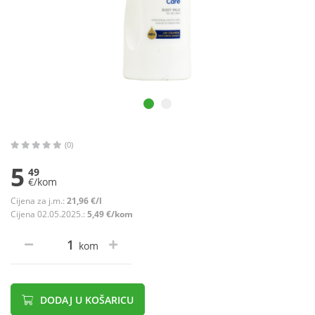
(0)
5
49
€/kom
Cijena za j.m.:
21,96 €/l
Cijena 02.05.2025.:
5,49 €/kom
kom
DODAJ U KOŠARICU