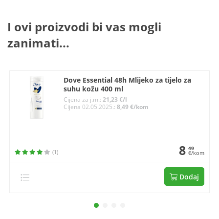
I ovi proizvodi bi vas mogli
zanimati...
Dove Essential 48h Mlijeko za tijelo za
suhu kožu 400 ml
Cijena za j.m.:
21,23 €/l
Cijena 02.05.2025.:
8,49 €/kom
8
49
(1)
€/kom
Dodaj