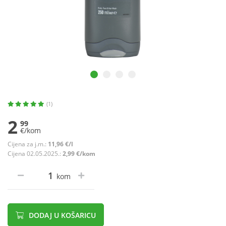
(1)
2
99
€/kom
Cijena za j.m.:
11,96 €/l
Cijena 02.05.2025.:
2,99 €/kom
kom
DODAJ U KOŠARICU