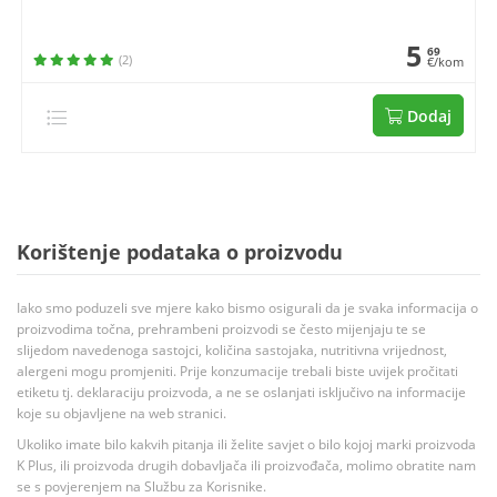
5
69
(2)
€/kom
Dodaj
Korištenje podataka o proizvodu
Iako smo poduzeli sve mjere kako bismo osigurali da je svaka informacija o
proizvodima točna, prehrambeni proizvodi se često mijenjaju te se
slijedom navedenoga sastojci, količina sastojaka, nutritivna vrijednost,
alergeni mogu promjeniti. Prije konzumacije trebali biste uvijek pročitati
etiketu tj. deklaraciju proizvoda, a ne se oslanjati isključivo na informacije
koje su objavljene na web stranici.
Ukoliko imate bilo kakvih pitanja ili želite savjet o bilo kojoj marki proizvoda
K Plus, ili proizvoda drugih dobavljača ili proizvođača, molimo obratite nam
se s povjerenjem na Službu za Korisnike.