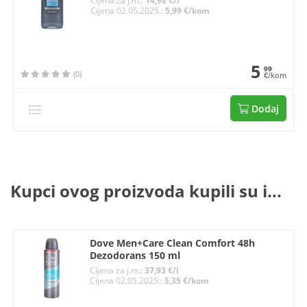
Cijena za j.m.:
14,98 €/l
Cijena 02.05.2025.:
5,99 €/kom
5
99
(0)
€/kom
Dodaj
Kupci ovog proizvoda kupili su i...
Dove Men+Care Clean Comfort 48h
Dezodorans 150 ml
Cijena za j.m.:
37,93 €/l
Cijena 02.05.2025.:
5,35 €/kom