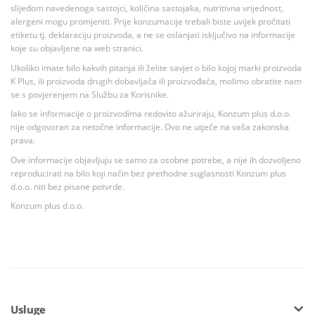
slijedom navedenoga sastojci, količina sastojaka, nutritivna vrijednost,
alergeni mogu promjeniti. Prije konzumacije trebali biste uvijek pročitati
etiketu tj. deklaraciju proizvoda, a ne se oslanjati isključivo na informacije
koje su objavljene na web stranici.
Ukoliko imate bilo kakvih pitanja ili želite savjet o bilo kojoj marki proizvoda
K Plus, ili proizvoda drugih dobavljača ili proizvođača, molimo obratite nam
se s povjerenjem na Službu za Korisnike.
Iako se informacije o proizvodima redovito ažuriraju, Konzum plus d.o.o.
nije odgovoran za netočne informacije. Ovo ne utječe na vaša zakonska
prava.
Ove informacije objavljuju se samo za osobne potrebe, a nije ih dozvoljeno
reproducirati na bilo koji način bez prethodne suglasnosti Konzum plus
d.o.o. niti bez pisane potvrde.
Konzum plus d.o.o.
Usluge