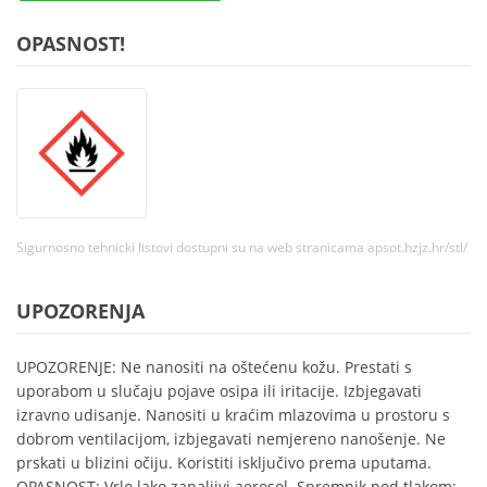
OPASNOST!
Sigurnosno tehnicki listovi dostupni su na web stranicama apsot.hzjz.hr/stl/
UPOZORENJA
UPOZORENJE: Ne nanositi na oštećenu kožu. Prestati s
uporabom u slučaju pojave osipa ili iritacije. Izbjegavati
izravno udisanje. Nanositi u kraćim mlazovima u prostoru s
dobrom ventilacijom, izbjegavati nemjereno nanošenje. Ne
prskati u blizini očiju. Koristiti isključivo prema uputama.
OPASNOST: Vrlo lako zapaljivi aerosol. Spremnik pod tlakom: