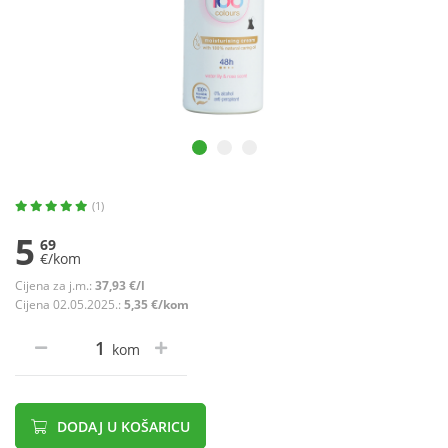
(1)
5
69
€/kom
Cijena za j.m.:
37,93 €/l
Cijena 02.05.2025.:
5,35 €/kom
kom
DODAJ U KOŠARICU