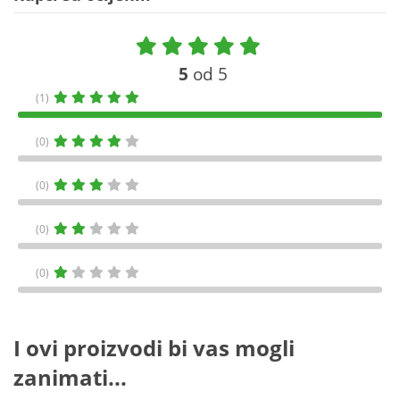
5
od 5
(1)
(0)
(0)
(0)
(0)
I ovi proizvodi bi vas mogli
zanimati...