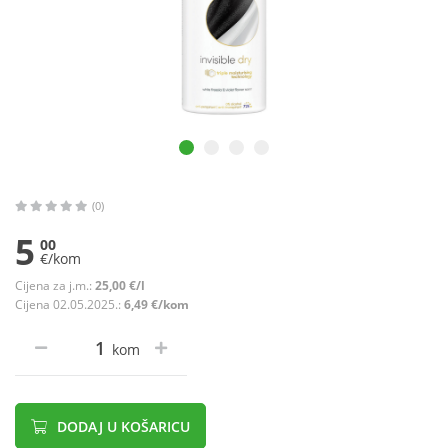
(0)
5
00
€/kom
Cijena za j.m.:
25,00 €/l
Cijena 02.05.2025.:
6,49 €/kom
kom
DODAJ U KOŠARICU