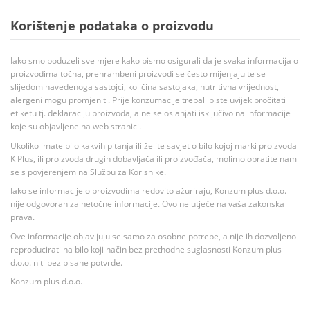
Korištenje podataka o proizvodu
Iako smo poduzeli sve mjere kako bismo osigurali da je svaka informacija o
proizvodima točna, prehrambeni proizvodi se često mijenjaju te se
slijedom navedenoga sastojci, količina sastojaka, nutritivna vrijednost,
alergeni mogu promjeniti. Prije konzumacije trebali biste uvijek pročitati
etiketu tj. deklaraciju proizvoda, a ne se oslanjati isključivo na informacije
koje su objavljene na web stranici.
Ukoliko imate bilo kakvih pitanja ili želite savjet o bilo kojoj marki proizvoda
K Plus, ili proizvoda drugih dobavljača ili proizvođača, molimo obratite nam
se s povjerenjem na Službu za Korisnike.
Iako se informacije o proizvodima redovito ažuriraju, Konzum plus d.o.o.
nije odgovoran za netočne informacije. Ovo ne utječe na vaša zakonska
prava.
Ove informacije objavljuju se samo za osobne potrebe, a nije ih dozvoljeno
reproducirati na bilo koji način bez prethodne suglasnosti Konzum plus
d.o.o. niti bez pisane potvrde.
Konzum plus d.o.o.