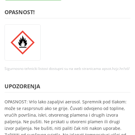
OPASNOST!
Sigurnosno tehnicki listovi dostupni su na web stranicama apsot.hzjz.hr/stl/
UPOZORENJA
OPASNOST: Vrlo lako zapaljivi aerosol. Spremnik pod tlakom:
može se rasprsnuti ako se grije. Čuvati odvojeno od topline,
vrućih površina, iskri, otvorenog plamena i drugih izvora
paljenja. Ne pušiti. Ne prskati u otvoreni plamen ili drugi
izvor paljenja. Ne bušiti, niti paliti čak niti nakon uporabe.
Zaštititi od sunčevog svjetla. Ne izlagati temperaturi višoj od