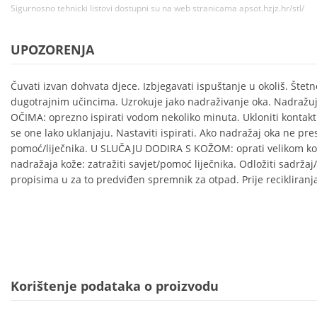
Sigurnosno tehnicki listovi dostupni su na web stranicama apsot.hzjz.hr/stl/
UPOZORENJA
Čuvati izvan dohvata djece. Izbjegavati ispuštanje u okoliš. Štetn
dugotrajnim učincima. Uzrokuje jako nadraživanje oka. Nadraž
OČIMA: oprezno ispirati vodom nekoliko minuta. Ukloniti kontaktn
se one lako uklanjaju. Nastaviti ispirati. Ako nadražaj oka ne prest
pomoć/liječnika. U SLUČAJU DODIRA S KOŽOM: oprati velikom kol
nadražaja kože: zatražiti savjet/pomoć liječnika. Odložiti sadrža
propisima u za to predviđen spremnik za otpad. Prije recikliranja
Korištenje podataka o proizvodu