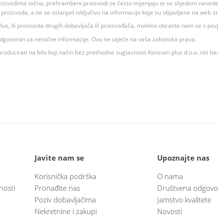
oizvodima točna, prehrambeni proizvodi se često mijenjaju te se slijedom navedeno
ju proizvoda, a ne se oslanjati isključivo na informacije koje su objavljene na web st
 K Plus, ili proizvoda drugih dobavljača ili proizvođača, molimo obratite nam se s p
 odgovoran za netočne informacije. Ovo ne utječe na vaša zakonska prava.
roducirati na bilo koji način bez prethodne suglasnosti Konzum plus d.o.o. niti be
Javite nam se
Upoznajte nas
Korisnička podrška
O nama
nosti
Pronađite nas
Društvena odgovo
Poziv dobavljačima
Jamstvo kvalitete
Nekretnine i zakupi
Novosti