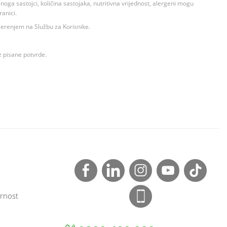
ga sastojci, količina sastojaka, nutritivna vrijednost, alergeni mogu
ranici.
ovjerenjem na Službu za Korisnike.
z pisane potvrde.
rnost