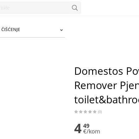
na za čišćenje toilet&bathroom 435 ml - Konzum
 ČIŠĆENJE
Domestos Po
Remover Pjen
toilet&bathr
(0)
4
49
€/kom