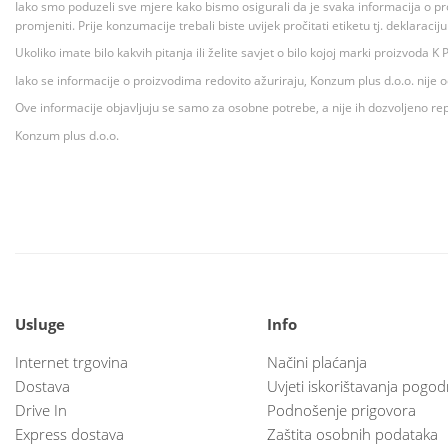
Iako smo poduzeli sve mjere kako bismo osigurali da je svaka informacija o pr
promjeniti. Prije konzumacije trebali biste uvijek pročitati etiketu tj. deklaraci
Ukoliko imate bilo kakvih pitanja ili želite savjet o bilo kojoj marki proizvoda
Iako se informacije o proizvodima redovito ažuriraju, Konzum plus d.o.o. nije
Ove informacije objavljuju se samo za osobne potrebe, a nije ih dozvoljeno rep
Konzum plus d.o.o.
Usluge
Info
Internet trgovina
Načini plaćanja
Dostava
Uvjeti iskorištavanja pogod
Drive In
Podnošenje prigovora
Express dostava
Zaštita osobnih podataka