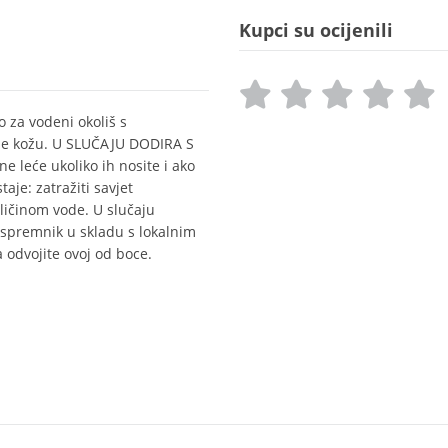
Kupci su ocijenili
o za vodeni okoliš s
uje kožu. U SLUČAJU DODIRA S
e leće ukoliko ih nosite i ako
aje: zatražiti savjet
ičinom vode. U slučaju
j/spremnik u skladu s lokalnim
 odvojite ovoj od boce.