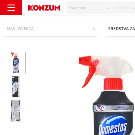
Asortiman
Domestos Power Foam Limescale Remover Pje
NASLOVNICA
SREDSTVA ZA