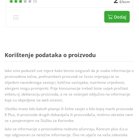
2
(5)
€/kom
Dodaj
Korištenje podataka o proizvodu
Iako smo poduzeli sve mjere kako bismo osigurali da je svaka informacija o
proizvodima točna, prehrambeni proizvodi se često mijenjaju te se
slijedom navedenoga sastojci, količina sastojaka, nutritivna vrijednost,
alergeni mogu promjeniti. Prije konzumacije trebali biste uvijek pročitati
etiketu tj. deklaraciju proizvoda, a ne se oslanjati isključivo na informacije
koje su objavljene na web stranici.
Ukoliko imate bilo kakvih pitanja ili želite savjet o bilo kojoj marki proizvoda
K Plus, ili proizvoda drugih dobavljača ili proizvođača, molimo obratite nam
se s povjerenjem na Službu za Korisnike.
Iako se informacije o proizvodima redovito ažuriraju, Konzum plus d.o.o.
nije odgovoran za netočne informacije. Ovo ne utječe na vaša zakonska