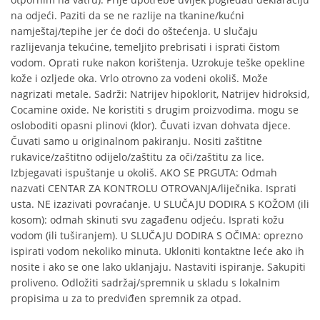
na odjeći. Paziti da se ne razlije na tkanine/kućni
namještaj/tepihe jer će doći do oštećenja. U slučaju
razlijevanja tekućine, temeljito prebrisati i isprati čistom
vodom. Oprati ruke nakon korištenja. Uzrokuje teške opekline
kože i ozljede oka. Vrlo otrovno za vodeni okoliš. Može
nagrizati metale. Sadrži: Natrijev hipoklorit, Natrijev hidroksid,
Cocamine oxide. Ne koristiti s drugim proizvodima. mogu se
osloboditi opasni plinovi (klor). Čuvati izvan dohvata djece.
Čuvati samo u originalnom pakiranju. Nositi zaštitne
rukavice/zaštitno odijelo/zaštitu za oči/zaštitu za lice.
Izbjegavati ispuštanje u okoliš. AKO SE PRGUTA: Odmah
nazvati CENTAR ZA KONTROLU OTROVANJA/liječnika. Isprati
usta. NE izazivati povraćanje. U SLUČAJU DODIRA S KOŽOM (ili
kosom): odmah skinuti svu zagađenu odjeću. Isprati kožu
vodom (ili tuširanjem). U SLUČAJU DODIRA S OČIMA: oprezno
ispirati vodom nekoliko minuta. Ukloniti kontaktne leće ako ih
nosite i ako se one lako uklanjaju. Nastaviti ispiranje. Sakupiti
proliveno. Odložiti sadržaj/spremnik u skladu s lokalnim
propisima u za to predviđen spremnik za otpad.