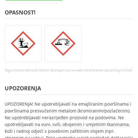
OPASNOST!
Sigurnosno tehnicki listovi dostupni su na web stranicama apsot.hzjz.hr/stl/
UPOZORENJA
UPOZORENJA! Ne upotrebljavati na emajliranim površinama i
površinama presvučenim metalom (kromiranim/pozlaćenim).
Ne upotrebljavati nerazrijeđen proizvod na podovima. Ne
upotrebljavati na vuni, svili, obojenim i umjetnim tkaninama,
koži i radnoj odjeći s posebnim zaštitnim slojem (npr.
otpornim na vatru). Prije upotrebe uvijek pogledati deklaraciju