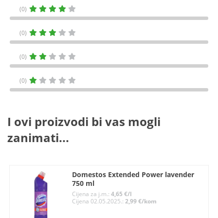
(0)
(0)
(0)
(0)
I ovi proizvodi bi vas mogli
zanimati...
Domestos Extended Power lavender
750 ml
Cijena za j.m.:
4,65 €/l
Cijena 02.05.2025.:
2,99 €/kom