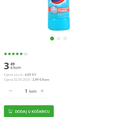
(2)
3
49
€/kom
Cijena za j.m.:
4,65 €/l
Cijena 02.05.2025.:
2,99 €/kom
kom
DODAJ U KOŠARICU