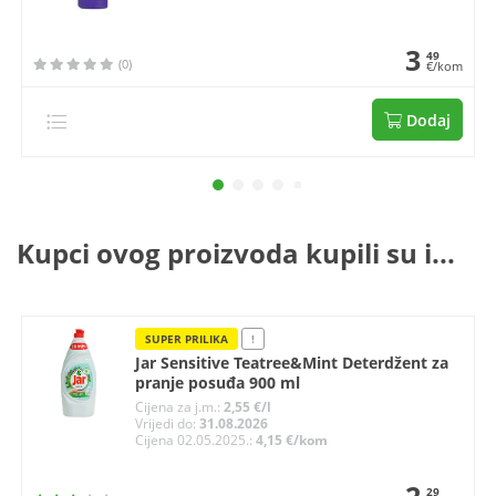
3
49
(0)
€/kom
Dodaj
Kupci ovog proizvoda kupili su i...
SUPER PRILIKA
!
Jar Sensitive Teatree&Mint Deterdžent za
pranje posuđa 900 ml
Cijena za j.m.:
2,55 €/l
Vrijedi do:
31.08.2026
Cijena 02.05.2025.:
4,15 €/kom
29