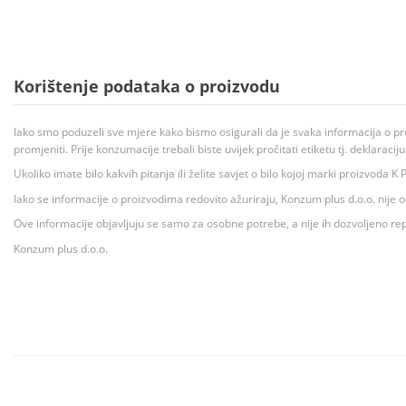
Korištenje podataka o proizvodu
Iako smo poduzeli sve mjere kako bismo osigurali da je svaka informacija o pr
promjeniti. Prije konzumacije trebali biste uvijek pročitati etiketu tj. deklaraci
Ukoliko imate bilo kakvih pitanja ili želite savjet o bilo kojoj marki proizvoda
Iako se informacije o proizvodima redovito ažuriraju, Konzum plus d.o.o. nije
Ove informacije objavljuju se samo za osobne potrebe, a nije ih dozvoljeno rep
Konzum plus d.o.o.