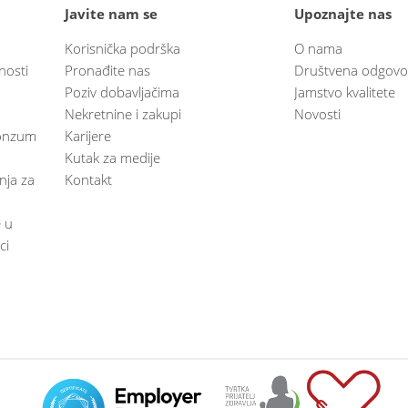
Javite nam se
Upoznajte nas
Korisnička podrška
O nama
nosti
Pronađite nas
Društvena odgovo
Poziv dobavljačima
Jamstvo kvalitete
Nekretnine i zakupi
Novosti
 Konzum
Karijere
Kutak za medije
anja za
Kontakt
e u
ci