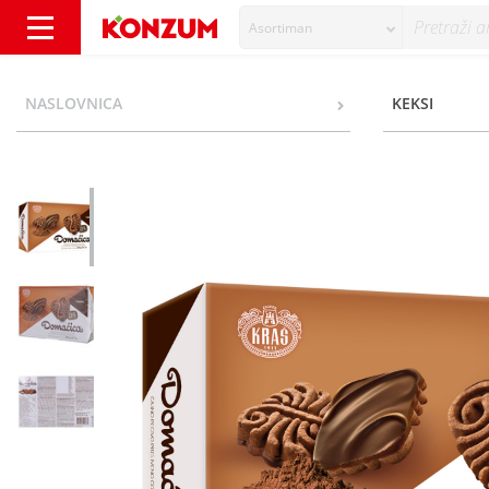
Asortiman
Domaćica tamna 275 g - Konzum
NASLOVNICA
KEKSI