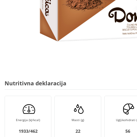
Nutritivna deklaracija
Energija (kJ/kcal)
Masti (g)
Ugljikohidrati (
1933/462
22
56