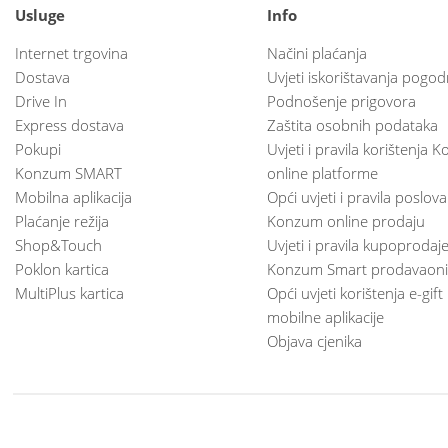
Usluge
Info
Internet trgovina
Načini plaćanja
Dostava
Uvjeti iskorištavanja pogod
Drive In
Podnošenje prigovora
Express dostava
Zaštita osobnih podataka
Pokupi
Uvjeti i pravila korištenja
Konzum SMART
online platforme
Mobilna aplikacija
Opći uvjeti i pravila poslov
Plaćanje režija
Konzum online prodaju
Shop&Touch
Uvjeti i pravila kupoprodaj
Poklon kartica
Konzum Smart prodavaoni
MultiPlus kartica
Opći uvjeti korištenja e-gift
mobilne aplikacije
Objava cjenika