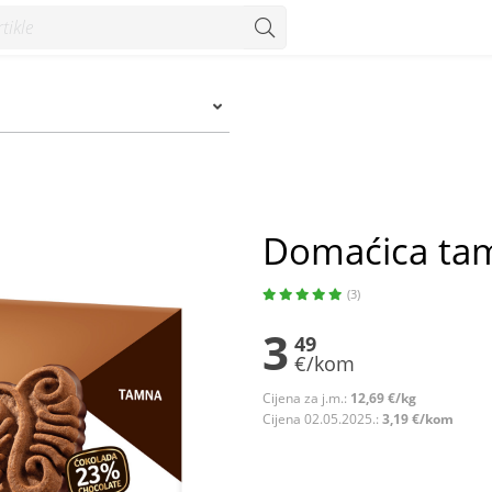
Domaćica ta
(3)
3
49
€/kom
Cijena za j.m.:
12,69 €/kg
Cijena 02.05.2025.:
3,19 €/kom