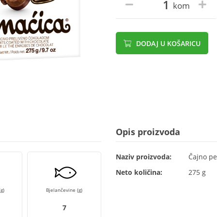
kom
DODAJ U KOŠARICU
Opis proizvoda
Naziv proizvoda:
Čajno pe
Neto količina:
275 g
g)
Bjelančevine (g)
7