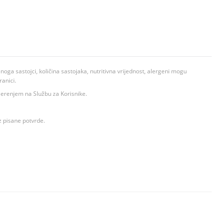
ga sastojci, količina sastojaka, nutritivna vrijednost, alergeni mogu
ranici.
ovjerenjem na Službu za Korisnike.
z pisane potvrde.