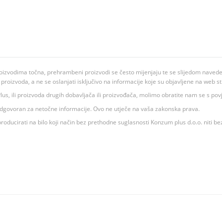
oizvodima točna, prehrambeni proizvodi se često mijenjaju te se slijedom navedeno
ju proizvoda, a ne se oslanjati isključivo na informacije koje su objavljene na web st
 K Plus, ili proizvoda drugih dobavljača ili proizvođača, molimo obratite nam se s p
 odgovoran za netočne informacije. Ovo ne utječe na vaša zakonska prava.
roducirati na bilo koji način bez prethodne suglasnosti Konzum plus d.o.o. niti be