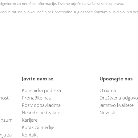
 odgovoran za netočne informacije. Ovo ne utječe na vaša zakonska prava.
roducirati na bilo koji način bez prethodne suglasnosti Konzum plus d.o.o. niti be
Javite nam se
Upoznajte nas
Korisnička podrška
O nama
nosti
Pronađite nas
Društvena odgovo
Poziv dobavljačima
Jamstvo kvalitete
Nekretnine i zakupi
Novosti
 Konzum
Karijere
Kutak za medije
anja za
Kontakt