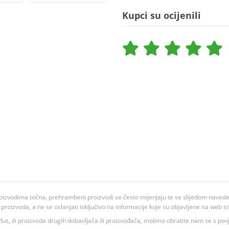
Kupci su ocijenili
oizvodima točna, prehrambeni proizvodi se često mijenjaju te se slijedom navedeno
ju proizvoda, a ne se oslanjati isključivo na informacije koje su objavljene na web st
 K Plus, ili proizvoda drugih dobavljača ili proizvođača, molimo obratite nam se s p