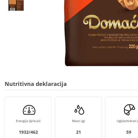
Nutritivna deklaracija
Energija (kJ/kcal)
Masti (g)
Ugljikohidrati (
1932/462
21
59