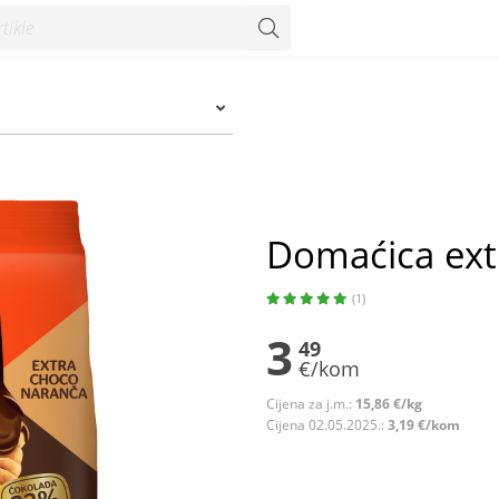
um
Domaćica ext
(1)
3
49
€/kom
Cijena za j.m.:
15,86 €/kg
Cijena 02.05.2025.:
3,19 €/kom