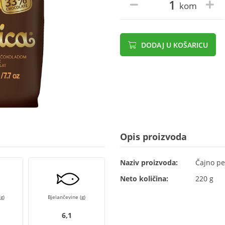
kom
DODAJ U KOŠARICU
Opis proizvoda
Naziv proizvoda:
Čajno pe
Neto količina:
220 g
g)
Bjelančevine (g)
6,1