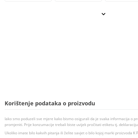
Korištenje podataka o proizvodu
Iako smo poduzeli sve mjere kako bismo osigurali da je svaka informacija o pr
promjeniti. Prije konzumacije trebali biste uvijek pročitati etiketu tj. deklaraci
Ukoliko imate bilo kakvih pitanja ili želite savjet o bilo kojoj marki proizvoda