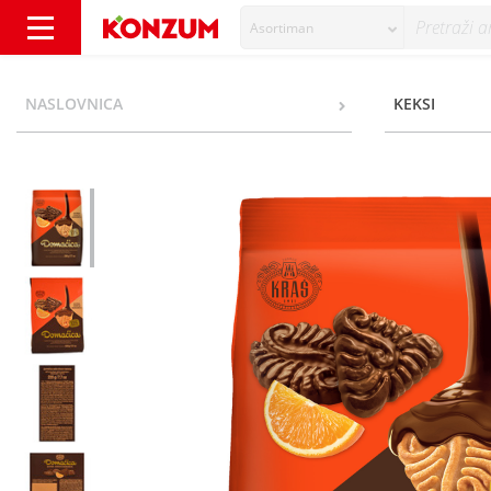
Asortiman
Domaćica extra choco naranča 220 g - Konz
NASLOVNICA
KEKSI