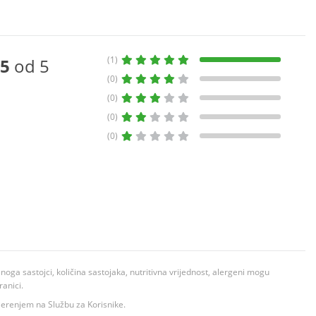
(1)
5
od 5
(0)
(0)
(0)
(0)
ga sastojci, količina sastojaka, nutritivna vrijednost, alergeni mogu
ranici.
ovjerenjem na Službu za Korisnike.