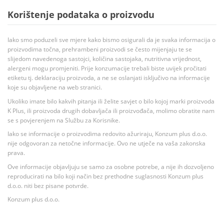
Korištenje podataka o proizvodu
Iako smo poduzeli sve mjere kako bismo osigurali da je svaka informacija o
proizvodima točna, prehrambeni proizvodi se često mijenjaju te se
slijedom navedenoga sastojci, količina sastojaka, nutritivna vrijednost,
alergeni mogu promjeniti. Prije konzumacije trebali biste uvijek pročitati
etiketu tj. deklaraciju proizvoda, a ne se oslanjati isključivo na informacije
koje su objavljene na web stranici.
Ukoliko imate bilo kakvih pitanja ili želite savjet o bilo kojoj marki proizvoda
K Plus, ili proizvoda drugih dobavljača ili proizvođača, molimo obratite nam
se s povjerenjem na Službu za Korisnike.
Iako se informacije o proizvodima redovito ažuriraju, Konzum plus d.o.o.
nije odgovoran za netočne informacije. Ovo ne utječe na vaša zakonska
prava.
Ove informacije objavljuju se samo za osobne potrebe, a nije ih dozvoljeno
reproducirati na bilo koji način bez prethodne suglasnosti Konzum plus
d.o.o. niti bez pisane potvrde.
Konzum plus d.o.o.