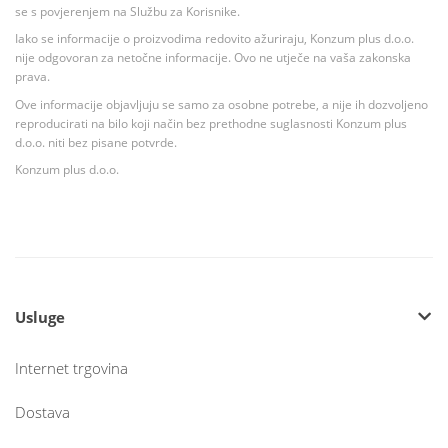
se s povjerenjem na Službu za Korisnike.
Iako se informacije o proizvodima redovito ažuriraju, Konzum plus d.o.o.
nije odgovoran za netočne informacije. Ovo ne utječe na vaša zakonska
prava.
Ove informacije objavljuju se samo za osobne potrebe, a nije ih dozvoljeno
reproducirati na bilo koji način bez prethodne suglasnosti Konzum plus
d.o.o. niti bez pisane potvrde.
Konzum plus d.o.o.
Usluge
Internet trgovina
Dostava