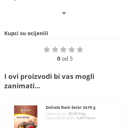
Kupci su ocijenili
0
od 5
I ovi proizvodi bi vas mogli
zanimati...
Dolcela Rum šećer 3x10 g
Cijena za j.m.:
89,00 €/kg
Cijena 02.05.2025.:
0,69 €/kom