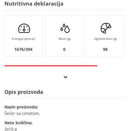
Nutritivna deklaracija
Energija (kJ/kcal)
Masti (g)
Ugljikohidrati (g)
1676/394
0
98
Opis proizvoda
Naziv proizvoda:
Šećer sa cimetom.
Neto količina:
3x10 g