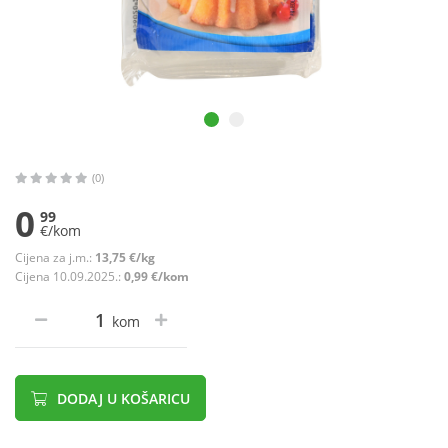
(0)
0
99
€/kom
Cijena za j.m.:
13,75 €/kg
Cijena 10.09.2025.:
0,99 €/kom
kom
DODAJ U KOŠARICU