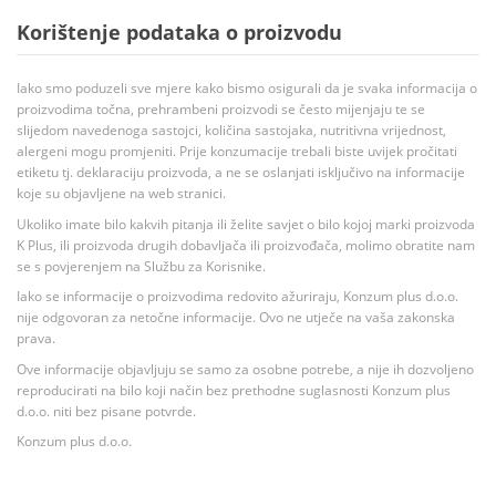
Korištenje podataka o proizvodu
Iako smo poduzeli sve mjere kako bismo osigurali da je svaka informacija o
proizvodima točna, prehrambeni proizvodi se često mijenjaju te se
slijedom navedenoga sastojci, količina sastojaka, nutritivna vrijednost,
alergeni mogu promjeniti. Prije konzumacije trebali biste uvijek pročitati
etiketu tj. deklaraciju proizvoda, a ne se oslanjati isključivo na informacije
koje su objavljene na web stranici.
Ukoliko imate bilo kakvih pitanja ili želite savjet o bilo kojoj marki proizvoda
K Plus, ili proizvoda drugih dobavljača ili proizvođača, molimo obratite nam
se s povjerenjem na Službu za Korisnike.
Iako se informacije o proizvodima redovito ažuriraju, Konzum plus d.o.o.
nije odgovoran za netočne informacije. Ovo ne utječe na vaša zakonska
prava.
Ove informacije objavljuju se samo za osobne potrebe, a nije ih dozvoljeno
reproducirati na bilo koji način bez prethodne suglasnosti Konzum plus
d.o.o. niti bez pisane potvrde.
Konzum plus d.o.o.