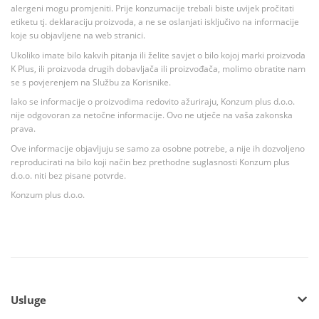
alergeni mogu promjeniti. Prije konzumacije trebali biste uvijek pročitati
etiketu tj. deklaraciju proizvoda, a ne se oslanjati isključivo na informacije
koje su objavljene na web stranici.
Ukoliko imate bilo kakvih pitanja ili želite savjet o bilo kojoj marki proizvoda
K Plus, ili proizvoda drugih dobavljača ili proizvođača, molimo obratite nam
se s povjerenjem na Službu za Korisnike.
Iako se informacije o proizvodima redovito ažuriraju, Konzum plus d.o.o.
nije odgovoran za netočne informacije. Ovo ne utječe na vaša zakonska
prava.
Ove informacije objavljuju se samo za osobne potrebe, a nije ih dozvoljeno
reproducirati na bilo koji način bez prethodne suglasnosti Konzum plus
d.o.o. niti bez pisane potvrde.
Konzum plus d.o.o.
Usluge