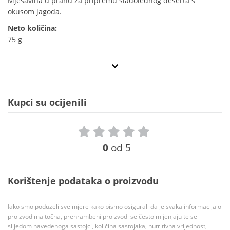
Mješavina u prahu za pripremu sladolednog deserta s
okusom jagoda.
Neto količina:
75 g
Kupci su ocijenili
0
od 5
Korištenje podataka o proizvodu
Iako smo poduzeli sve mjere kako bismo osigurali da je svaka informacija o
proizvodima točna, prehrambeni proizvodi se često mijenjaju te se
slijedom navedenoga sastojci, količina sastojaka, nutritivna vrijednost,