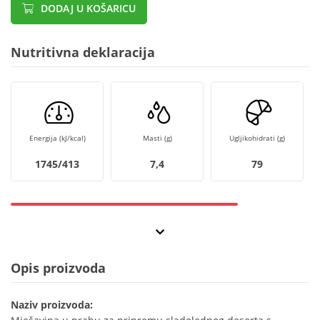
DODAJ U KOŠARICU
Nutritivna deklaracija
Energija (kJ/kcal)
Masti (g)
Ugljikohidrati (g)
1745/413
7,4
79
Opis proizvoda
Naziv proizvoda: