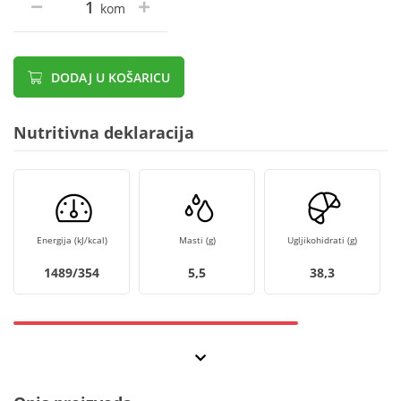
kom
DODAJ U KOŠARICU
Nutritivna deklaracija
Energija (kJ/kcal)
Masti (g)
Ugljikohidrati (g)
1489/354
5,5
38,3