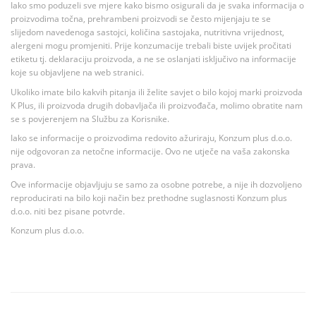
Iako smo poduzeli sve mjere kako bismo osigurali da je svaka informacija o
proizvodima točna, prehrambeni proizvodi se često mijenjaju te se
slijedom navedenoga sastojci, količina sastojaka, nutritivna vrijednost,
alergeni mogu promjeniti. Prije konzumacije trebali biste uvijek pročitati
etiketu tj. deklaraciju proizvoda, a ne se oslanjati isključivo na informacije
koje su objavljene na web stranici.
Ukoliko imate bilo kakvih pitanja ili želite savjet o bilo kojoj marki proizvoda
K Plus, ili proizvoda drugih dobavljača ili proizvođača, molimo obratite nam
se s povjerenjem na Službu za Korisnike.
Iako se informacije o proizvodima redovito ažuriraju, Konzum plus d.o.o.
nije odgovoran za netočne informacije. Ovo ne utječe na vaša zakonska
prava.
Ove informacije objavljuju se samo za osobne potrebe, a nije ih dozvoljeno
reproducirati na bilo koji način bez prethodne suglasnosti Konzum plus
d.o.o. niti bez pisane potvrde.
Konzum plus d.o.o.