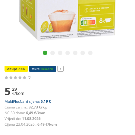
AKCIJA -18%
Multi
PlusCard
!
(0)
5
29
€/kom
MultiPlusCard cijena:
5,19 €
Cijena za j.m.:
32,73 €/kg
NC 30 dana:
6,49 €/kom
Vrijedi do:
11.08.2026
Cijena 23.04.2026.:
6,49 €/kom