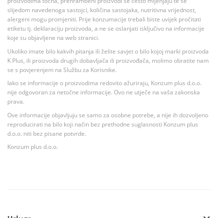
proizvodima točna, prehrambeni proizvodi se često mijenjaju te se
slijedom navedenoga sastojci, količina sastojaka, nutritivna vrijednost,
alergeni mogu promjeniti. Prije konzumacije trebali biste uvijek pročitati
etiketu tj. deklaraciju proizvoda, a ne se oslanjati isključivo na informacije
koje su objavljene na web stranici.
Ukoliko imate bilo kakvih pitanja ili želite savjet o bilo kojoj marki proizvoda
K Plus, ili proizvoda drugih dobavljača ili proizvođača, molimo obratite nam
se s povjerenjem na Službu za Korisnike.
Iako se informacije o proizvodima redovito ažuriraju, Konzum plus d.o.o.
nije odgovoran za netočne informacije. Ovo ne utječe na vaša zakonska
prava.
Ove informacije objavljuju se samo za osobne potrebe, a nije ih dozvoljeno
reproducirati na bilo koji način bez prethodne suglasnosti Konzum plus
d.o.o. niti bez pisane potvrde.
Konzum plus d.o.o.