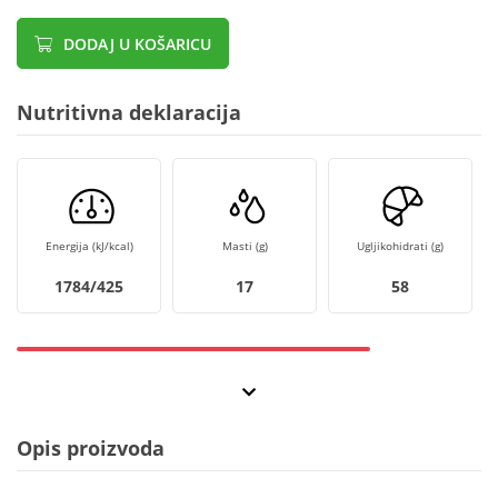
DODAJ U KOŠARICU
Nutritivna deklaracija
Energija (kJ/kcal)
Masti (g)
Ugljikohidrati (g)
1784/425
17
58
Opis proizvoda