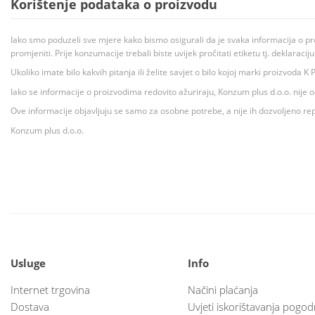
Korištenje podataka o proizvodu
Iako smo poduzeli sve mjere kako bismo osigurali da je svaka informacija o pr
promjeniti. Prije konzumacije trebali biste uvijek pročitati etiketu tj. deklaraci
Ukoliko imate bilo kakvih pitanja ili želite savjet o bilo kojoj marki proizvoda
Iako se informacije o proizvodima redovito ažuriraju, Konzum plus d.o.o. nije
Ove informacije objavljuju se samo za osobne potrebe, a nije ih dozvoljeno rep
Konzum plus d.o.o.
Usluge
Info
Internet trgovina
Načini plaćanja
Dostava
Uvjeti iskorištavanja pogod