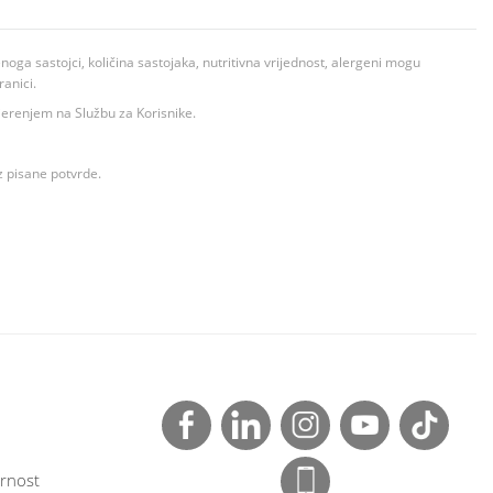
ga sastojci, količina sastojaka, nutritivna vrijednost, alergeni mogu
ranici.
ovjerenjem na Službu za Korisnike.
z pisane potvrde.
rnost