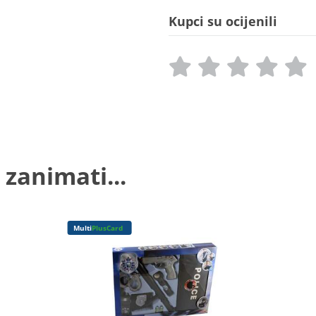
Kupci su ocijenili
 zanimati...
Multi
PlusCard