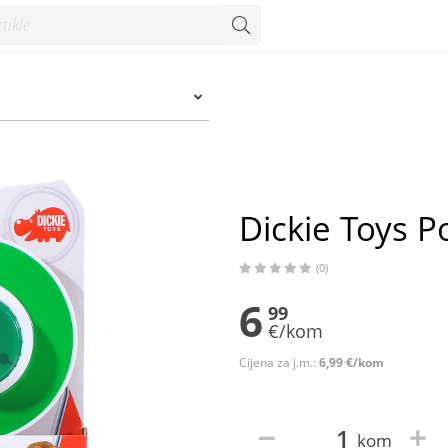
Dickie Toys Po
(0)
6
99
€/kom
Cijena za j.m.:
6,99 €/kom
kom