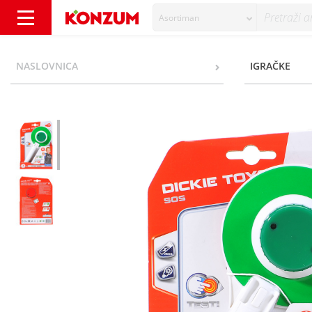
Asortiman
Dickie Toys Policijska palica - Konzum
NASLOVNICA
IGRAČKE