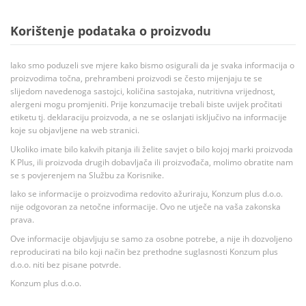
Korištenje podataka o proizvodu
Iako smo poduzeli sve mjere kako bismo osigurali da je svaka informacija o
proizvodima točna, prehrambeni proizvodi se često mijenjaju te se
slijedom navedenoga sastojci, količina sastojaka, nutritivna vrijednost,
alergeni mogu promjeniti. Prije konzumacije trebali biste uvijek pročitati
etiketu tj. deklaraciju proizvoda, a ne se oslanjati isključivo na informacije
koje su objavljene na web stranici.
Ukoliko imate bilo kakvih pitanja ili želite savjet o bilo kojoj marki proizvoda
K Plus, ili proizvoda drugih dobavljača ili proizvođača, molimo obratite nam
se s povjerenjem na Službu za Korisnike.
Iako se informacije o proizvodima redovito ažuriraju, Konzum plus d.o.o.
nije odgovoran za netočne informacije. Ovo ne utječe na vaša zakonska
prava.
Ove informacije objavljuju se samo za osobne potrebe, a nije ih dozvoljeno
reproducirati na bilo koji način bez prethodne suglasnosti Konzum plus
d.o.o. niti bez pisane potvrde.
Konzum plus d.o.o.