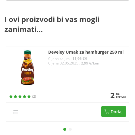
I ovi proizvodi bi vas mogli
zanimati...
Develey Umak za hamburger 250 ml
Cijena za j.m.:
11,96 €/l
Cijena 02.05.2025.:
2,99 €/kom
2
99
(2)
€/kom
Dodaj