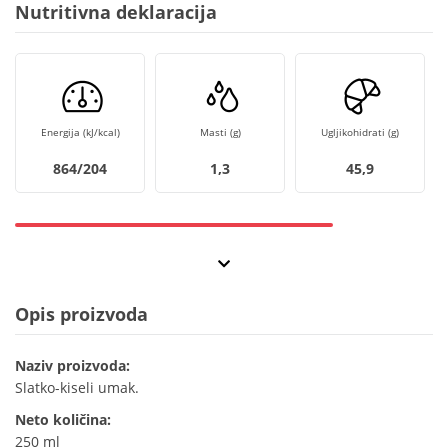
Nutritivna deklaracija
Energija (kJ/kcal)
Masti (g)
Ugljikohidrati (g)
864/204
1,3
45,9
Opis proizvoda
Naziv proizvoda:
Slatko-kiseli umak.
Neto količina:
250 ml