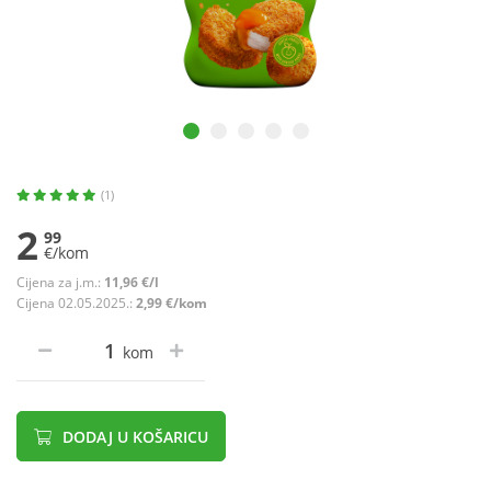
(1)
2
99
€/kom
Cijena za j.m.:
11,96 €/l
Cijena 02.05.2025.:
2,99 €/kom
kom
DODAJ U KOŠARICU