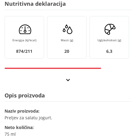
Nutritivna deklaracija
Energija (kJ/kcal)
Masti (g)
Ugljikohidrati (g)
874/211
20
6,3
Opis proizvoda
Naziv proizvoda:
Preljev za salatu jogurt.
Neto količina:
75 ml