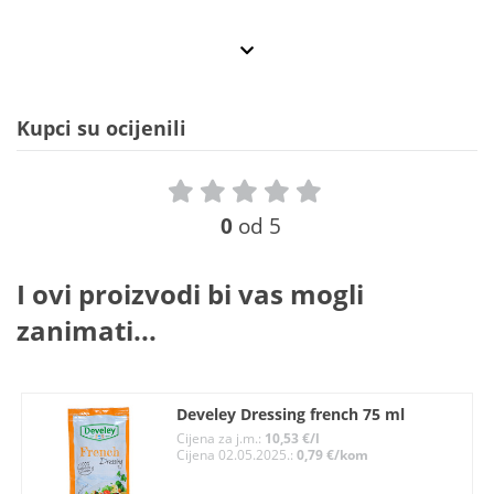
Kupci su ocijenili
0
od 5
I ovi proizvodi bi vas mogli
zanimati...
Develey Dressing french 75 ml
Cijena za j.m.:
10,53 €/l
Cijena 02.05.2025.:
0,79 €/kom