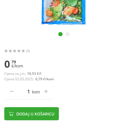
(0)
0
79
€/kom
Cijena za j.m.:
10,53 €/l
Cijena 02.05.2025.:
0,79 €/kom
kom
DODAJ U KOŠARICU