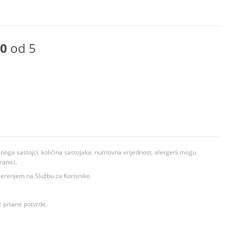
0
od 5
ga sastojci, količina sastojaka, nutritivna vrijednost, alergeni mogu
ranici.
ovjerenjem na Službu za Korisnike.
z pisane potvrde.