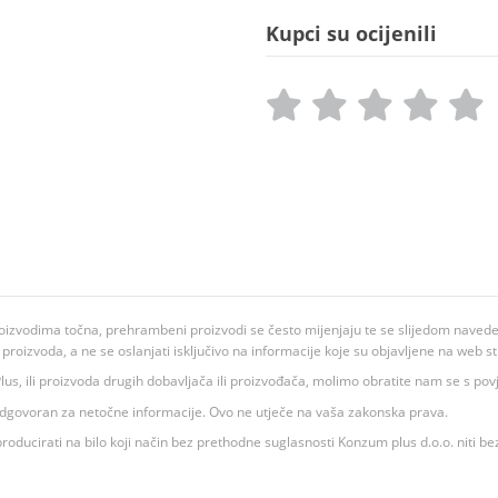
Kupci su ocijenili
oizvodima točna, prehrambeni proizvodi se često mijenjaju te se slijedom navedeno
ju proizvoda, a ne se oslanjati isključivo na informacije koje su objavljene na web st
 K Plus, ili proizvoda drugih dobavljača ili proizvođača, molimo obratite nam se s p
 odgovoran za netočne informacije. Ovo ne utječe na vaša zakonska prava.
roducirati na bilo koji način bez prethodne suglasnosti Konzum plus d.o.o. niti be