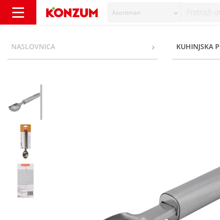
Asortiman
Delimano Gusto Žlica za sladoled - Konzum
NASLOVNICA
KUHINJSKA 