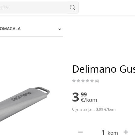
POMAGALA
Delimano Gust
(0)
3
99
€/kom
Cijena za j.m.:
3,99 €/kom
kom