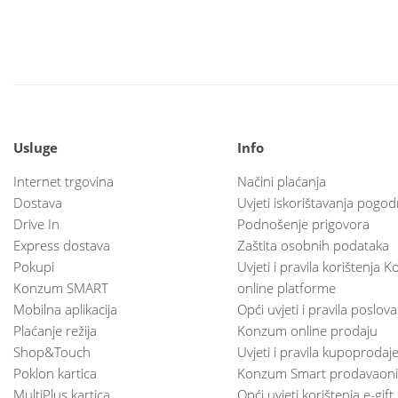
Usluge
Info
Internet trgovina
Načini plaćanja
Dostava
Uvjeti iskorištavanja pogod
Drive In
Podnošenje prigovora
Express dostava
Zaštita osobnih podataka
Pokupi
Uvjeti i pravila korištenja
Konzum SMART
online platforme
Mobilna aplikacija
Opći uvjeti i pravila poslov
Plaćanje režija
Konzum online prodaju
Shop&Touch
Uvjeti i pravila kupoprodaj
Poklon kartica
Konzum Smart prodavaoni
MultiPlus kartica
Opći uvjeti korištenja e-gift