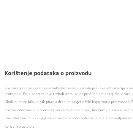
Korištenje podataka o proizvodu
Iako smo poduzeli sve mjere kako bismo osigurali da je svaka informacija o pr
promjeniti. Prije konzumacije trebali biste uvijek pročitati etiketu tj. deklaraci
Ukoliko imate bilo kakvih pitanja ili želite savjet o bilo kojoj marki proizvoda
Iako se informacije o proizvodima redovito ažuriraju, Konzum plus d.o.o. nije
Ove informacije objavljuju se samo za osobne potrebe, a nije ih dozvoljeno rep
Konzum plus d.o.o.