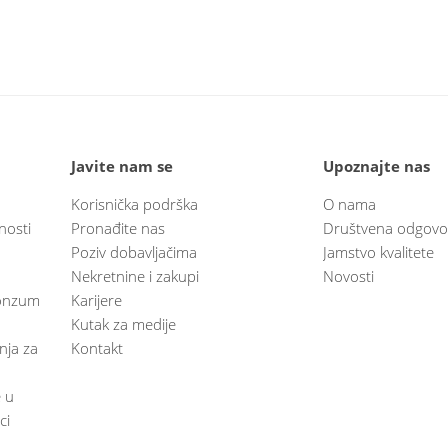
Javite nam se
Upoznajte nas
Korisnička podrška
O nama
nosti
Pronađite nas
Društvena odgovo
Poziv dobavljačima
Jamstvo kvalitete
Nekretnine i zakupi
Novosti
 Konzum
Karijere
Kutak za medije
anja za
Kontakt
e u
ci