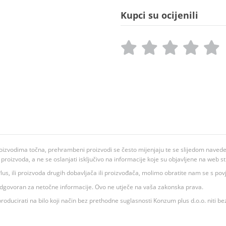
Kupci su ocijenili
oizvodima točna, prehrambeni proizvodi se često mijenjaju te se slijedom navedeno
ju proizvoda, a ne se oslanjati isključivo na informacije koje su objavljene na web st
 K Plus, ili proizvoda drugih dobavljača ili proizvođača, molimo obratite nam se s p
 odgovoran za netočne informacije. Ovo ne utječe na vaša zakonska prava.
roducirati na bilo koji način bez prethodne suglasnosti Konzum plus d.o.o. niti be