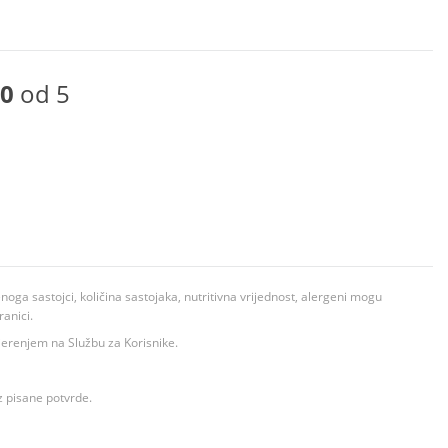
0
od 5
ga sastojci, količina sastojaka, nutritivna vrijednost, alergeni mogu
ranici.
ovjerenjem na Službu za Korisnike.
z pisane potvrde.