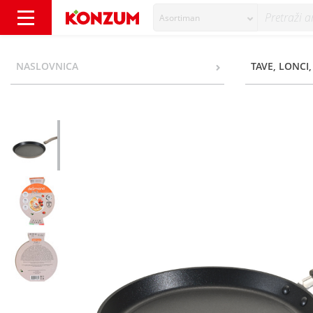
Asortiman
Delimano Natura Tava za palačinke 25 cm -
NASLOVNICA
TAVE, LONCI