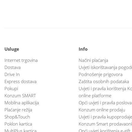
Usluge
Info
Internet trgovina
Načini plaćanja
Dostava
Uvjeti iskorištavanja pogod
Drive In
Podnošenje prigovora
Express dostava
Zaštita osobnih podataka
Pokupi
Uvjeti i pravila korištenja
Konzum SMART
online platforme
Mobilna aplikacija
Opći uvjeti i pravila poslov
Plaćanje režija
Konzum online prodaju
Shop&Touch
Uvjeti i pravila kupoprodaj
Poklon kartica
Konzum Smart prodavaoni
MultiPlus kartica
Opći uvjeti korištenja e-gift