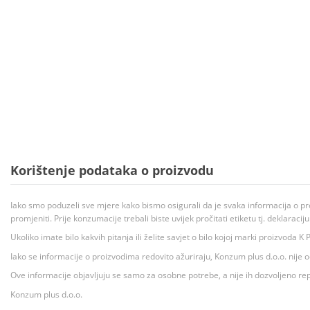
Korištenje podataka o proizvodu
Iako smo poduzeli sve mjere kako bismo osigurali da je svaka informacija o pr
promjeniti. Prije konzumacije trebali biste uvijek pročitati etiketu tj. deklaraci
Ukoliko imate bilo kakvih pitanja ili želite savjet o bilo kojoj marki proizvoda
Iako se informacije o proizvodima redovito ažuriraju, Konzum plus d.o.o. nije
Ove informacije objavljuju se samo za osobne potrebe, a nije ih dozvoljeno rep
Konzum plus d.o.o.