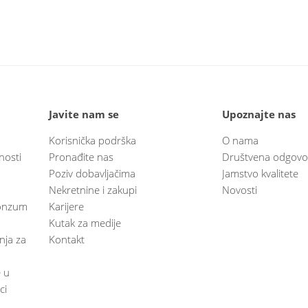
Javite nam se
Upoznajte nas
Korisnička podrška
O nama
nosti
Pronađite nas
Društvena odgovo
Poziv dobavljačima
Jamstvo kvalitete
Nekretnine i zakupi
Novosti
 Konzum
Karijere
Kutak za medije
anja za
Kontakt
e u
ci