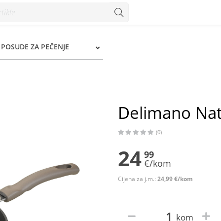
 Konzum
, POSUDE ZA PEČENJE
Delimano Nat
(0)
24
99
€/kom
Cijena za j.m.:
24,99 €/kom
kom