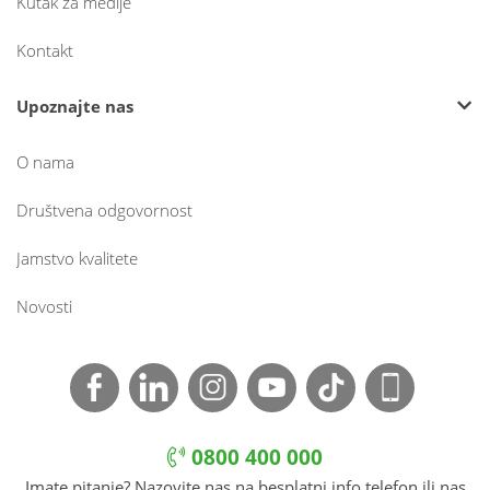
Kutak za medije
Kontakt
Upoznajte nas
O nama
Društvena odgovornost
Jamstvo kvalitete
Novosti
0800 400 000
Imate pitanje? Nazovite nas na besplatni info telefon ili nas