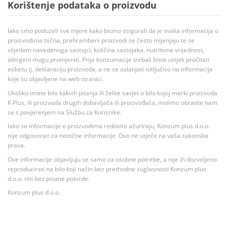
Korištenje podataka o proizvodu
Iako smo poduzeli sve mjere kako bismo osigurali da je svaka informacija o
proizvodima točna, prehrambeni proizvodi se često mijenjaju te se
slijedom navedenoga sastojci, količina sastojaka, nutritivna vrijednost,
alergeni mogu promjeniti. Prije konzumacije trebali biste uvijek pročitati
etiketu tj. deklaraciju proizvoda, a ne se oslanjati isključivo na informacije
koje su objavljene na web stranici.
Ukoliko imate bilo kakvih pitanja ili želite savjet o bilo kojoj marki proizvoda
K Plus, ili proizvoda drugih dobavljača ili proizvođača, molimo obratite nam
se s povjerenjem na Službu za Korisnike.
Iako se informacije o proizvodima redovito ažuriraju, Konzum plus d.o.o.
nije odgovoran za netočne informacije. Ovo ne utječe na vaša zakonska
prava.
Ove informacije objavljuju se samo za osobne potrebe, a nije ih dozvoljeno
reproducirati na bilo koji način bez prethodne suglasnosti Konzum plus
d.o.o. niti bez pisane potvrde.
Konzum plus d.o.o.