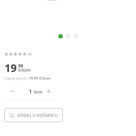
(0)
19
99
€/kom
Cijena za j.m.:
19,99 €/kom
kom
DODAJ U KOŠARICU