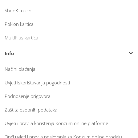
Shop&Touch
Poklon kartica
MultiPlus kartica
Info
Načini plaćanja
Uvjeti iskorištavanja pogodnosti
Podnošenje prigovora
Zaštita osobnih podataka
Uvjeti i pravila korištenja Konzum online platforme
Opći uvjeti i pravila poslovanja za Konzum online prodaju