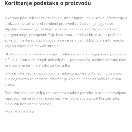
Korištenje podataka o proizvodu
Iako smo poduzeli sve mjere kako bismo osigurali da je svaka informacija o
proizvodima točna, prehrambeni proizvodi se često mijenjaju te se
slijedom navedenoga sastojci, količina sastojaka, nutritivna vrijednost,
alergeni mogu promjeniti. Prije konzumacije trebali biste uvijek pročitati
etiketu tj. deklaraciju proizvoda, a ne se oslanjati isključivo na informacije
koje su objavljene na web stranici.
Ukoliko imate bilo kakvih pitanja ili želite savjet o bilo kojoj marki proizvoda
K Plus, ili proizvoda drugih dobavljača ili proizvođača, molimo obratite nam
se s povjerenjem na Službu za Korisnike.
Iako se informacije o proizvodima redovito ažuriraju, Konzum plus d.o.o.
nije odgovoran za netočne informacije. Ovo ne utječe na vaša zakonska
prava.
Ove informacije objavljuju se samo za osobne potrebe, a nije ih dozvoljeno
reproducirati na bilo koji način bez prethodne suglasnosti Konzum plus
d.o.o. niti bez pisane potvrde.
Konzum plus d.o.o.