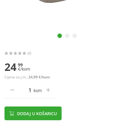
(0)
24
99
€/kom
Cijena za j.m.:
24,99 €/kom
kom
DODAJ U KOŠARICU