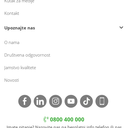
Kutak za medije
Kontakt
Upoznajte nas
O nama
Društvena odgovornost
Jamstvo kvalitete
Novosti
0800 400 000
Imate pitanje? Nazovite nas na besplatni info telefon ili nas