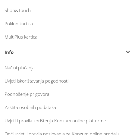
Shop&Touch
Poklon kartica
MultiPlus kartica
Info
Načini plaćanja
Uvjeti iskorištavanja pogodnosti
Podnošenje prigovora
Zaštita osobnih podataka
Uvjeti i pravila korištenja Konzum online platforme
Opći uvjeti i pravila poslovanja za Konzum online prodaju