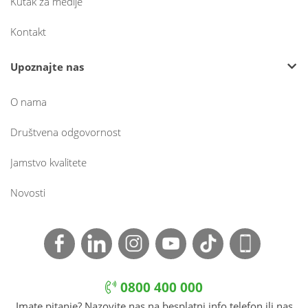
Kutak za medije
Kontakt
Upoznajte nas
O nama
Društvena odgovornost
Jamstvo kvalitete
Novosti
0800 400 000
Imate pitanje? Nazovite nas na besplatni info telefon ili nas