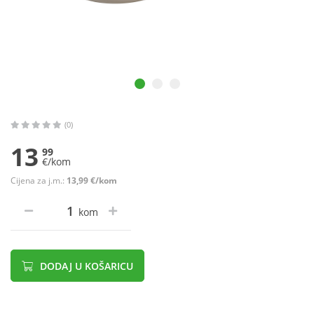
(0)
13
99
€/kom
Cijena za j.m.:
13,99 €/kom
kom
DODAJ U KOŠARICU