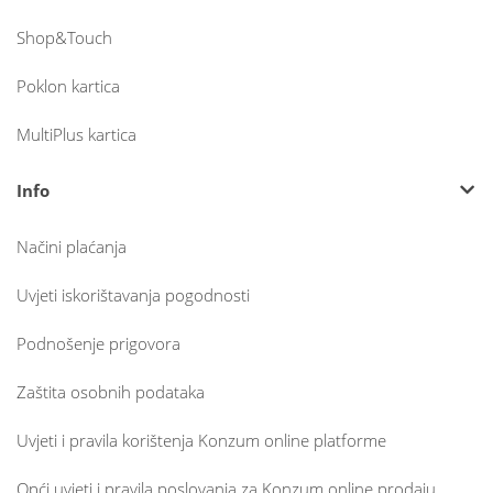
Shop&Touch
Poklon kartica
MultiPlus kartica
Info
Načini plaćanja
Uvjeti iskorištavanja pogodnosti
Podnošenje prigovora
Zaštita osobnih podataka
Uvjeti i pravila korištenja Konzum online platforme
Opći uvjeti i pravila poslovanja za Konzum online prodaju