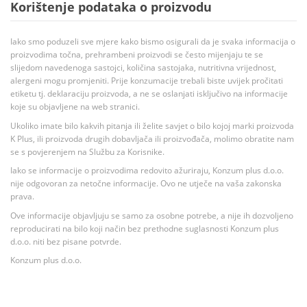
Korištenje podataka o proizvodu
Iako smo poduzeli sve mjere kako bismo osigurali da je svaka informacija o
proizvodima točna, prehrambeni proizvodi se često mijenjaju te se
slijedom navedenoga sastojci, količina sastojaka, nutritivna vrijednost,
alergeni mogu promjeniti. Prije konzumacije trebali biste uvijek pročitati
etiketu tj. deklaraciju proizvoda, a ne se oslanjati isključivo na informacije
koje su objavljene na web stranici.
Ukoliko imate bilo kakvih pitanja ili želite savjet o bilo kojoj marki proizvoda
K Plus, ili proizvoda drugih dobavljača ili proizvođača, molimo obratite nam
se s povjerenjem na Službu za Korisnike.
Iako se informacije o proizvodima redovito ažuriraju, Konzum plus d.o.o.
nije odgovoran za netočne informacije. Ovo ne utječe na vaša zakonska
prava.
Ove informacije objavljuju se samo za osobne potrebe, a nije ih dozvoljeno
reproducirati na bilo koji način bez prethodne suglasnosti Konzum plus
d.o.o. niti bez pisane potvrde.
Konzum plus d.o.o.