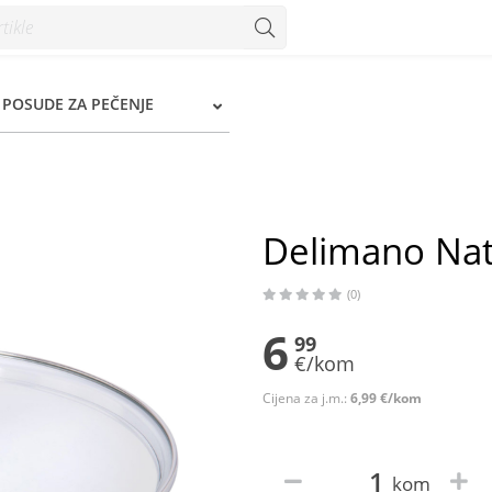
 Konzum
, POSUDE ZA PEČENJE
Delimano Nat
(0)
6
99
€/kom
Cijena za j.m.:
6,99 €/kom
kom