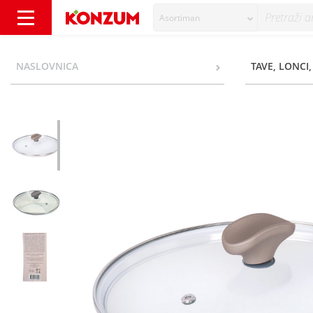
Asortiman
Delimano Natura Stakleni poklopac 24 cm -
NASLOVNICA
TAVE, LONCI