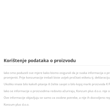
Korištenje podataka o proizvodu
Iako smo poduzeli sve mjere kako bismo osigurali da je svaka informacija o pr
promjeniti. Prije konzumacije trebali biste uvijek pročitati etiketu tj. deklaraci
Ukoliko imate bilo kakvih pitanja ili želite savjet o bilo kojoj marki proizvoda
Iako se informacije o proizvodima redovito ažuriraju, Konzum plus d.o.o. nije
Ove informacije objavljuju se samo za osobne potrebe, a nije ih dozvoljeno rep
Konzum plus d.o.o.