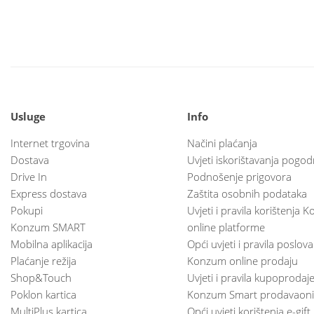
Usluge
Info
Internet trgovina
Načini plaćanja
Dostava
Uvjeti iskorištavanja pogod
Drive In
Podnošenje prigovora
Express dostava
Zaštita osobnih podataka
Pokupi
Uvjeti i pravila korištenja
Konzum SMART
online platforme
Mobilna aplikacija
Opći uvjeti i pravila poslov
Plaćanje režija
Konzum online prodaju
Shop&Touch
Uvjeti i pravila kupoprodaj
Poklon kartica
Konzum Smart prodavaoni
MultiPlus kartica
Opći uvjeti korištenja e-gift