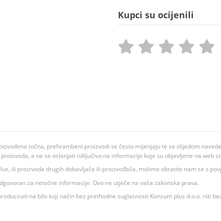
Kupci su ocijenili
oizvodima točna, prehrambeni proizvodi se često mijenjaju te se slijedom navedeno
ju proizvoda, a ne se oslanjati isključivo na informacije koje su objavljene na web st
 K Plus, ili proizvoda drugih dobavljača ili proizvođača, molimo obratite nam se s p
 odgovoran za netočne informacije. Ovo ne utječe na vaša zakonska prava.
roducirati na bilo koji način bez prethodne suglasnosti Konzum plus d.o.o. niti be