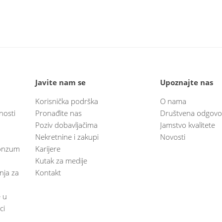
Javite nam se
Upoznajte nas
Korisnička podrška
O nama
nosti
Pronađite nas
Društvena odgovo
Poziv dobavljačima
Jamstvo kvalitete
Nekretnine i zakupi
Novosti
 Konzum
Karijere
Kutak za medije
anja za
Kontakt
e u
ci