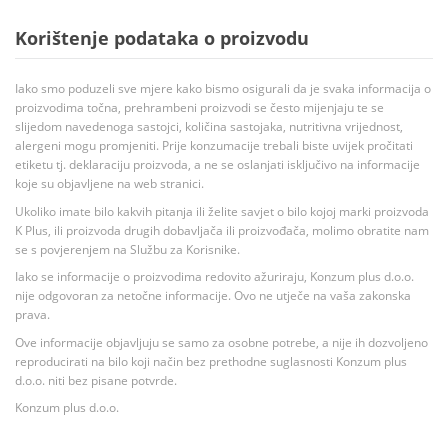
Korištenje podataka o proizvodu
Iako smo poduzeli sve mjere kako bismo osigurali da je svaka informacija o
proizvodima točna, prehrambeni proizvodi se često mijenjaju te se
slijedom navedenoga sastojci, količina sastojaka, nutritivna vrijednost,
alergeni mogu promjeniti. Prije konzumacije trebali biste uvijek pročitati
etiketu tj. deklaraciju proizvoda, a ne se oslanjati isključivo na informacije
koje su objavljene na web stranici.
Ukoliko imate bilo kakvih pitanja ili želite savjet o bilo kojoj marki proizvoda
K Plus, ili proizvoda drugih dobavljača ili proizvođača, molimo obratite nam
se s povjerenjem na Službu za Korisnike.
Iako se informacije o proizvodima redovito ažuriraju, Konzum plus d.o.o.
nije odgovoran za netočne informacije. Ovo ne utječe na vaša zakonska
prava.
Ove informacije objavljuju se samo za osobne potrebe, a nije ih dozvoljeno
reproducirati na bilo koji način bez prethodne suglasnosti Konzum plus
d.o.o. niti bez pisane potvrde.
Konzum plus d.o.o.