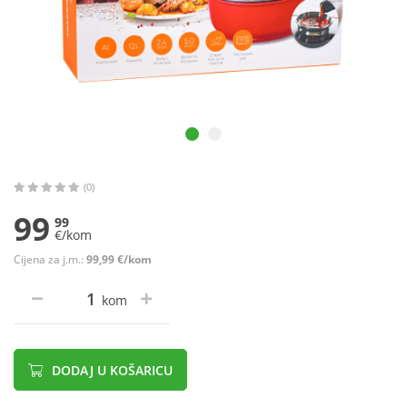
(0)
99
99
€/kom
Cijena za j.m.:
99,99 €/kom
kom
DODAJ U KOŠARICU