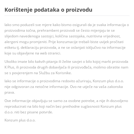
Korištenje podataka o proizvodu
Iako smo poduzeli sve mjere kako bismo osigurali da je svaka informacija o
proizvodima točna, prehrambeni proizvodi se često mijenjaju te se
slijedom navedenoga sastojci, količina sastojaka, nutritivna vrijednost,
alergeni mogu promjeniti. Prije konzumacije trebali biste uvijek pročitati
etiketu tj. deklaraciju proizvoda, a ne se oslanjati isključivo na informacije
koje su objavljene na web stranici.
Ukoliko imate bilo kakvih pitanja ili želite savjet o bilo kojoj marki proizvoda
K Plus, ili proizvoda drugih dobavljača ili proizvođača, molimo obratite nam
se s povjerenjem na Službu za Korisnike.
Iako se informacije o proizvodima redovito ažuriraju, Konzum plus d.o.o.
nije odgovoran za netočne informacije. Ovo ne utječe na vaša zakonska
prava.
Ove informacije objavljuju se samo za osobne potrebe, a nije ih dozvoljeno
reproducirati na bilo koji način bez prethodne suglasnosti Konzum plus
d.o.o. niti bez pisane potvrde.
Konzum plus d.o.o.