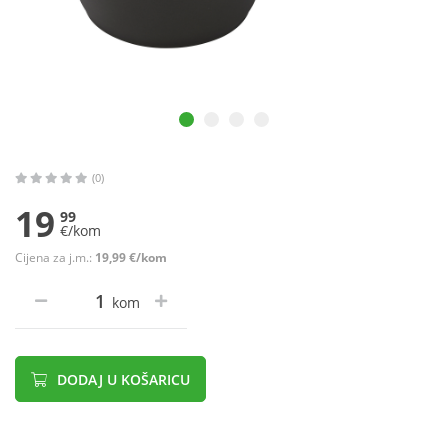
(0)
19
99
€/kom
Cijena za j.m.:
19,99 €/kom
kom
DODAJ U KOŠARICU