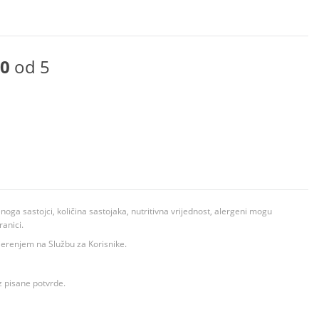
0
od 5
ga sastojci, količina sastojaka, nutritivna vrijednost, alergeni mogu
ranici.
ovjerenjem na Službu za Korisnike.
z pisane potvrde.