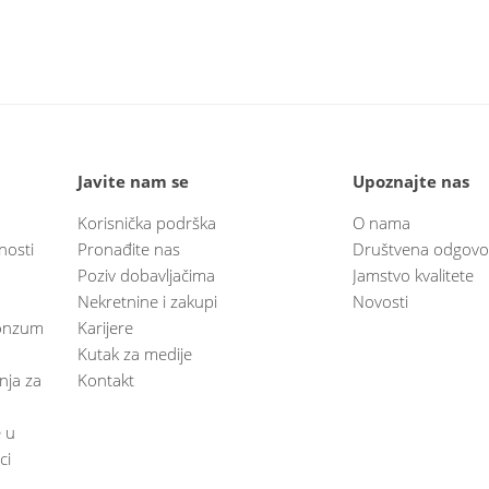
Javite nam se
Upoznajte nas
Korisnička podrška
O nama
nosti
Pronađite nas
Društvena odgovo
Poziv dobavljačima
Jamstvo kvalitete
Nekretnine i zakupi
Novosti
 Konzum
Karijere
Kutak za medije
anja za
Kontakt
e u
ci