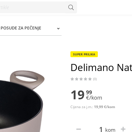
, POSUDE ZA PEČENJE
SUPER PRILIKA
Delimano Nat
(0)
19
99
€/kom
Cijena za j.m.:
19,99 €/kom
kom