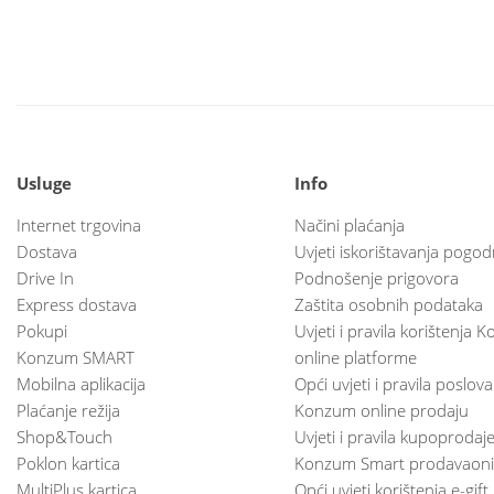
Usluge
Info
Internet trgovina
Načini plaćanja
Dostava
Uvjeti iskorištavanja pogod
Drive In
Podnošenje prigovora
Express dostava
Zaštita osobnih podataka
Pokupi
Uvjeti i pravila korištenja
Konzum SMART
online platforme
Mobilna aplikacija
Opći uvjeti i pravila poslov
Plaćanje režija
Konzum online prodaju
Shop&Touch
Uvjeti i pravila kupoprodaj
Poklon kartica
Konzum Smart prodavaoni
MultiPlus kartica
Opći uvjeti korištenja e-gift