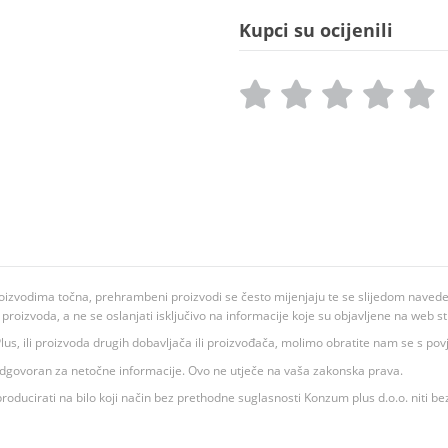
Kupci su ocijenili
oizvodima točna, prehrambeni proizvodi se često mijenjaju te se slijedom navedeno
ju proizvoda, a ne se oslanjati isključivo na informacije koje su objavljene na web st
 K Plus, ili proizvoda drugih dobavljača ili proizvođača, molimo obratite nam se s p
 odgovoran za netočne informacije. Ovo ne utječe na vaša zakonska prava.
roducirati na bilo koji način bez prethodne suglasnosti Konzum plus d.o.o. niti be