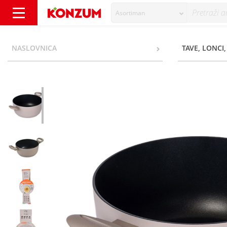
Asortiman
Delimano Natura Lonac 20 cm - Konzum
NASLOVNICA
TAVE, LONCI