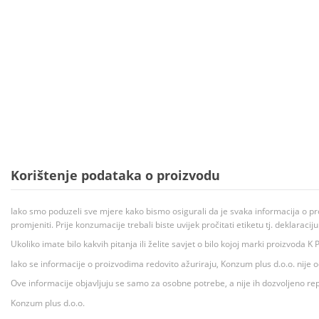
Korištenje podataka o proizvodu
Iako smo poduzeli sve mjere kako bismo osigurali da je svaka informacija o pr
promjeniti. Prije konzumacije trebali biste uvijek pročitati etiketu tj. deklaraci
Ukoliko imate bilo kakvih pitanja ili želite savjet o bilo kojoj marki proizvoda
Iako se informacije o proizvodima redovito ažuriraju, Konzum plus d.o.o. nije
Ove informacije objavljuju se samo za osobne potrebe, a nije ih dozvoljeno rep
Konzum plus d.o.o.