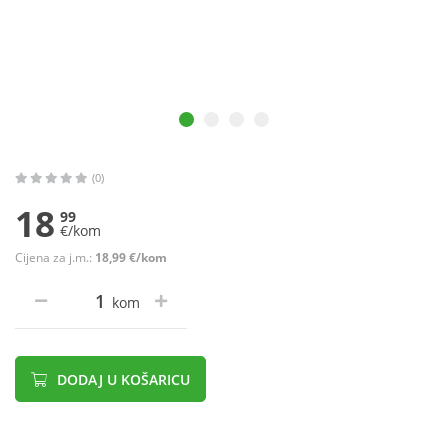
(0)
18
99
€/kom
Cijena za j.m.:
18,99 €/kom
kom
DODAJ U KOŠARICU