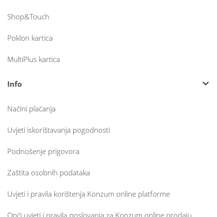
Shop&Touch
Poklon kartica
MultiPlus kartica
Info
Načini plaćanja
Uvjeti iskorištavanja pogodnosti
Podnošenje prigovora
Zaštita osobnih podataka
Uvjeti i pravila korištenja Konzum online platforme
Opći uvjeti i pravila poslovanja za Konzum online prodaju