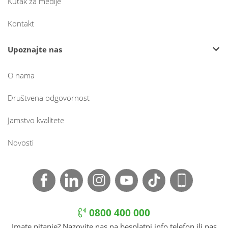
Kutak za medije
Kontakt
Upoznajte nas
O nama
Društvena odgovornost
Jamstvo kvalitete
Novosti
0800 400 000
Imate pitanje? Nazovite nas na besplatni info telefon ili nas