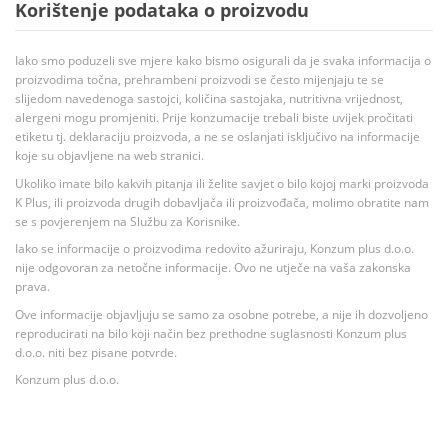
Korištenje podataka o proizvodu
Iako smo poduzeli sve mjere kako bismo osigurali da je svaka informacija o
proizvodima točna, prehrambeni proizvodi se često mijenjaju te se
slijedom navedenoga sastojci, količina sastojaka, nutritivna vrijednost,
alergeni mogu promjeniti. Prije konzumacije trebali biste uvijek pročitati
etiketu tj. deklaraciju proizvoda, a ne se oslanjati isključivo na informacije
koje su objavljene na web stranici.
Ukoliko imate bilo kakvih pitanja ili želite savjet o bilo kojoj marki proizvoda
K Plus, ili proizvoda drugih dobavljača ili proizvođača, molimo obratite nam
se s povjerenjem na Službu za Korisnike.
Iako se informacije o proizvodima redovito ažuriraju, Konzum plus d.o.o.
nije odgovoran za netočne informacije. Ovo ne utječe na vaša zakonska
prava.
Ove informacije objavljuju se samo za osobne potrebe, a nije ih dozvoljeno
reproducirati na bilo koji način bez prethodne suglasnosti Konzum plus
d.o.o. niti bez pisane potvrde.
Konzum plus d.o.o.