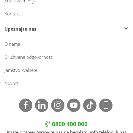
Kutak za medije
Kontakt
Upoznajte nas
O nama
Društvena odgovornost
Jamstvo kvalitete
Novosti
0800 400 000
Imate pitanje? Nazovite nas na besplatni info telefon ili nas