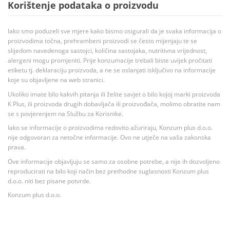
Korištenje podataka o proizvodu
Iako smo poduzeli sve mjere kako bismo osigurali da je svaka informacija o
proizvodima točna, prehrambeni proizvodi se često mijenjaju te se
slijedom navedenoga sastojci, količina sastojaka, nutritivna vrijednost,
alergeni mogu promjeniti. Prije konzumacije trebali biste uvijek pročitati
etiketu tj. deklaraciju proizvoda, a ne se oslanjati isključivo na informacije
koje su objavljene na web stranici.
Ukoliko imate bilo kakvih pitanja ili želite savjet o bilo kojoj marki proizvoda
K Plus, ili proizvoda drugih dobavljača ili proizvođača, molimo obratite nam
se s povjerenjem na Službu za Korisnike.
Iako se informacije o proizvodima redovito ažuriraju, Konzum plus d.o.o.
nije odgovoran za netočne informacije. Ovo ne utječe na vaša zakonska
prava.
Ove informacije objavljuju se samo za osobne potrebe, a nije ih dozvoljeno
reproducirati na bilo koji način bez prethodne suglasnosti Konzum plus
d.o.o. niti bez pisane potvrde.
Konzum plus d.o.o.