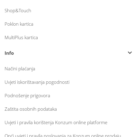
Shop&Touch
Poklon kartica
MultiPlus kartica
Info
Načini plaćanja
Uvjeti iskorištavanja pogodnosti
Podnošenje prigovora
Zaštita osobnih podataka
Uvjeti i pravila korištenja Konzum online platforme
Opći uvjeti i pravila poslovanja za Konzum online prodaju