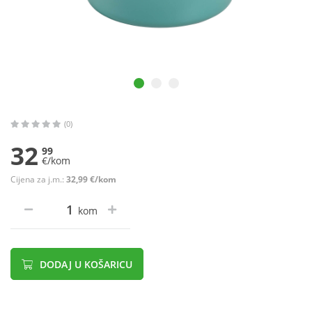
(0)
32
99
€/kom
Cijena za j.m.:
32,99 €/kom
kom
DODAJ U KOŠARICU