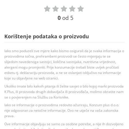
0
od 5
Korištenje podataka o proizvodu
Iako smo poduzeli sve mjere kako bismo osigurali da je svaka informacija o
proizvodima točna, prehrambeni proizvodi se često mijenjaju te se
slijedom navedenoga sastojci, količina sastojaka, nutritivna vrijednost,
alergeni mogu promjeniti. Prije konzumacije trebali biste uvijek pročitati
etiketu tj. deklaraciju proizvoda, a ne se oslanjati isključivo na informacije
koje su objavljene na web stranici.
Ukoliko imate bilo kakvih pitanja ili želite savjet o bilo kojoj marki proizvoda
K Plus, ili proizvoda drugih dobavljača ili proizvođača, molimo obratite nam
se s povjerenjem na Službu za Korisnike.
Iako se informacije o proizvodima redovito ažuriraju, Konzum plus d.o.o.
nije odgovoran za netočne informacije. Ovo ne utječe na vaša zakonska
prava.
Ove informacije objavljuju se samo za osobne potrebe, a nije ih dozvoljeno