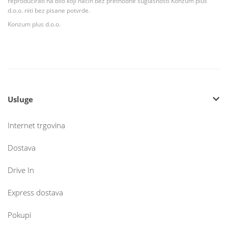
reproducirati na bilo koji način bez prethodne suglasnosti Konzum plus
d.o.o. niti bez pisane potvrde.
Konzum plus d.o.o.
Usluge
Internet trgovina
Dostava
Drive In
Express dostava
Pokupi