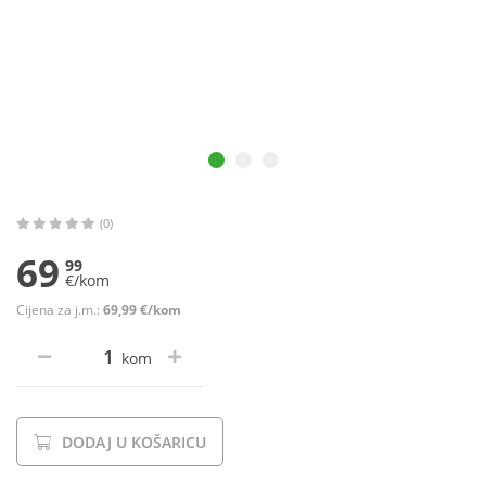
(0)
69
99
€/kom
Cijena za j.m.:
69,99 €/kom
kom
DODAJ U KOŠARICU