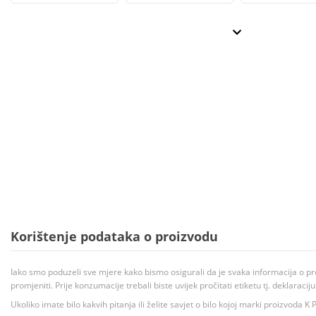
Korištenje podataka o proizvodu
Iako smo poduzeli sve mjere kako bismo osigurali da je svaka informacija o pr
promjeniti. Prije konzumacije trebali biste uvijek pročitati etiketu tj. deklaraci
Ukoliko imate bilo kakvih pitanja ili želite savjet o bilo kojoj marki proizvoda