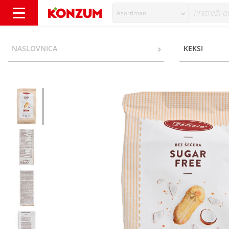
Asortiman
Delicia Kokosix Čajno pecivo s kokosom i b
NASLOVNICA
KEKSI