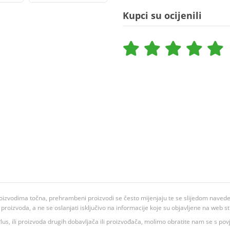
Kupci su ocijenili
oizvodima točna, prehrambeni proizvodi se često mijenjaju te se slijedom navedeno
ju proizvoda, a ne se oslanjati isključivo na informacije koje su objavljene na web st
 K Plus, ili proizvoda drugih dobavljača ili proizvođača, molimo obratite nam se s p