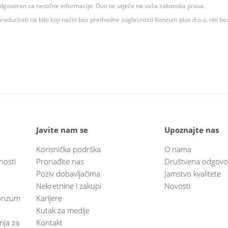
 odgovoran za netočne informacije. Ovo ne utječe na vaša zakonska prava.
roducirati na bilo koji način bez prethodne suglasnosti Konzum plus d.o.o. niti be
Javite nam se
Upoznajte nas
Korisnička podrška
O nama
nosti
Pronađite nas
Društvena odgovo
Poziv dobavljačima
Jamstvo kvalitete
Nekretnine i zakupi
Novosti
 Konzum
Karijere
Kutak za medije
anja za
Kontakt