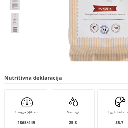
Nutritivna deklaracija
Energija (kJ/kcal)
Masti (g)
Ugljikohidrati (
1865/449
25,3
55,7