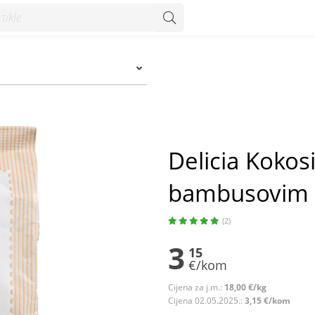
ambusovim vlaknima bez šećera 175 g - Konzum
Delicia Kokos
bambusovim v
(2)
3
15
€/kom
Cijena za j.m.:
18,00 €/kg
Cijena 02.05.2025.:
3,15 €/kom