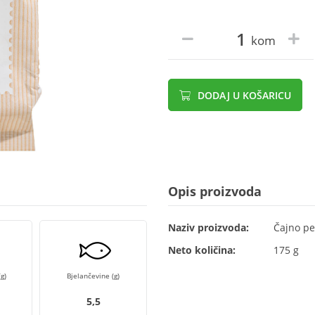
kom
DODAJ U KOŠARICU
Opis proizvoda
Naziv proizvoda:
Čajno pe
Neto količina:
175 g
g)
Bjelančevine (g)
5,5