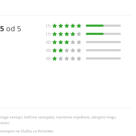
(1)
5
od 5
(1)
(0)
(0)
(0)
ga sastojci, količina sastojaka, nutritivna vrijednost, alergeni mogu
ranici.
ovjerenjem na Službu za Korisnike.