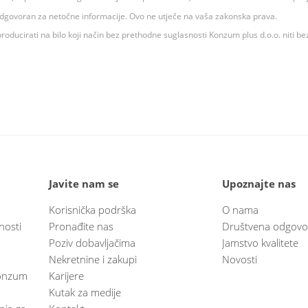
 odgovoran za netočne informacije. Ovo ne utječe na vaša zakonska prava.
roducirati na bilo koji način bez prethodne suglasnosti Konzum plus d.o.o. niti be
Javite nam se
Upoznajte nas
Korisnička podrška
O nama
nosti
Pronađite nas
Društvena odgovo
Poziv dobavljačima
Jamstvo kvalitete
Nekretnine i zakupi
Novosti
 Konzum
Karijere
Kutak za medije