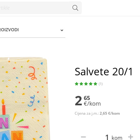
ROIZVODI
Salvete 20/1
(1)
2
65
€/kom
Cijena za j.m.:
2,65 €/kom
kom