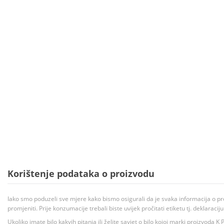
Korištenje podataka o proizvodu
Iako smo poduzeli sve mjere kako bismo osigurali da je svaka informacija o pr
promjeniti. Prije konzumacije trebali biste uvijek pročitati etiketu tj. deklaraci
Ukoliko imate bilo kakvih pitanja ili želite savjet o bilo kojoj marki proizvoda