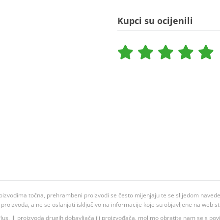
Kupci su ocijenili
oizvodima točna, prehrambeni proizvodi se često mijenjaju te se slijedom navedeno
ju proizvoda, a ne se oslanjati isključivo na informacije koje su objavljene na web st
 K Plus, ili proizvoda drugih dobavljača ili proizvođača, molimo obratite nam se s p