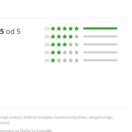
(1)
5
od 5
(0)
(0)
(0)
(0)
ga sastojci, količina sastojaka, nutritivna vrijednost, alergeni mogu
ranici.
ovjerenjem na Službu za Korisnike.