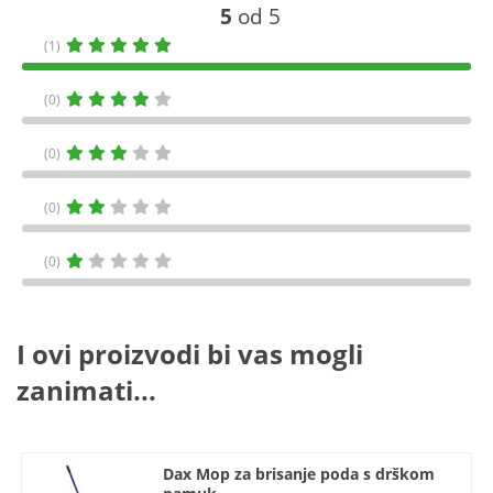
5
od 5
(1)
(0)
(0)
(0)
(0)
I ovi proizvodi bi vas mogli
zanimati...
Dax Mop za brisanje poda s drškom