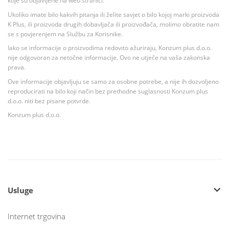
koje su objavljene na web stranici.
Ukoliko imate bilo kakvih pitanja ili želite savjet o bilo kojoj marki proizvoda
K Plus, ili proizvoda drugih dobavljača ili proizvođača, molimo obratite nam
se s povjerenjem na Službu za Korisnike.
Iako se informacije o proizvodima redovito ažuriraju, Konzum plus d.o.o.
nije odgovoran za netočne informacije. Ovo ne utječe na vaša zakonska
prava.
Ove informacije objavljuju se samo za osobne potrebe, a nije ih dozvoljeno
reproducirati na bilo koji način bez prethodne suglasnosti Konzum plus
d.o.o. niti bez pisane potvrde.
Konzum plus d.o.o.
Usluge
Internet trgovina