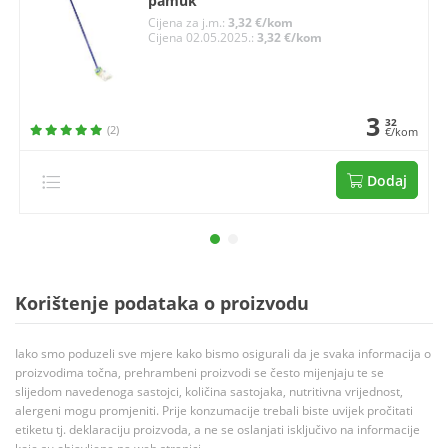
pamuk
Cijena za j.m.:
3,32 €/kom
Cijena 02.05.2025.:
3,32 €/kom
3
32
(2)
€/kom
Dodaj
Korištenje podataka o proizvodu
Iako smo poduzeli sve mjere kako bismo osigurali da je svaka informacija o
proizvodima točna, prehrambeni proizvodi se često mijenjaju te se
slijedom navedenoga sastojci, količina sastojaka, nutritivna vrijednost,
alergeni mogu promjeniti. Prije konzumacije trebali biste uvijek pročitati
etiketu tj. deklaraciju proizvoda, a ne se oslanjati isključivo na informacije