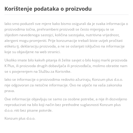
Korištenje podataka o proizvodu
Iako smo poduzeli sve mjere kako bismo osigurali da je svaka informacija o
proizvodima točna, prehrambeni proizvodi se često mijenjaju te se
slijedom navedenoga sastojci, količina sastojaka, nutritivna vrijednost,
alergeni mogu promjeniti. Prije konzumacije trebali biste uvijek pročitati
etiketu tj. deklaraciju proizvoda, a ne se oslanjati isključivo na informacije
koje su objavljene na web stranici.
Ukoliko imate bilo kakvih pitanja ili želite savjet o bilo kojoj marki proizvoda
K Plus, ili proizvoda drugih dobavljača ili proizvođača, molimo obratite nam
se s povjerenjem na Službu za Korisnike.
Iako se informacije o proizvodima redovito ažuriraju, Konzum plus d.o.o.
nije odgovoran za netočne informacije. Ovo ne utječe na vaša zakonska
prava.
Ove informacije objavljuju se samo za osobne potrebe, a nije ih dozvoljeno
reproducirati na bilo koji način bez prethodne suglasnosti Konzum plus
d.o.o. niti bez pisane potvrde.
Konzum plus d.o.o.