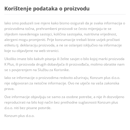
Korištenje podataka o proizvodu
Iako smo poduzeli sve mjere kako bismo osigurali da je svaka informacija o
proizvodima točna, prehrambeni proizvodi se često mijenjaju te se
slijedom navedenoga sastojci, količina sastojaka, nutritivna vrijednost,
alergeni mogu promjeniti. Prije konzumacije trebali biste uvijek pročitati
etiketu tj. deklaraciju proizvoda, a ne se oslanjati isključivo na informacije
koje su objavljene na web stranici.
Ukoliko imate bilo kakvih pitanja ili želite savjet o bilo kojoj marki proizvoda
K Plus, ili proizvoda drugih dobavljača ili proizvođača, molimo obratite nam
se s povjerenjem na Službu za Korisnike.
Iako se informacije o proizvodima redovito ažuriraju, Konzum plus d.o.o.
nije odgovoran za netočne informacije. Ovo ne utječe na vaša zakonska
prava.
Ove informacije objavljuju se samo za osobne potrebe, a nije ih dozvoljeno
reproducirati na bilo koji način bez prethodne suglasnosti Konzum plus
d.o.o. niti bez pisane potvrde.
Konzum plus d.o.o.